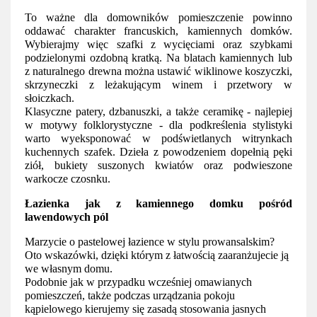
To ważne dla domowników pomieszczenie powinno 
oddawać charakter francuskich, kamiennych domków. 
Wybierajmy więc szafki z wycięciami oraz szybkami 
podzielonymi ozdobną kratką. Na blatach kamiennych lub 
z naturalnego drewna można ustawić wiklinowe koszyczki, 
skrzyneczki z leżakującym winem i przetwory w 
słoiczkach. 
Klasyczne patery, dzbanuszki, a także ceramikę - najlepiej 
w motywy folklorystyczne - dla podkreślenia stylistyki 
warto wyeksponować w podświetlanych witrynkach 
kuchennych szafek. Dzieła z powodzeniem dopełnią pęki 
ziół, bukiety suszonych kwiatów oraz podwieszone 
warkocze czosnku.
Łazienka jak z kamiennego domku pośród 
lawendowych pól
Marzycie o pastelowej łazience w stylu prowansalskim? 
Oto wskazówki, dzięki którym z łatwością zaaranżujecie ją 
we własnym domu. 
Podobnie jak w przypadku wcześniej omawianych 
pomieszczeń, także podczas urządzania pokoju 
kąpielowego kierujemy się zasadą stosowania jasnych 