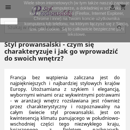
Wiele stron internetowych (w tym także nasza) zapisuje
shopping_cart


na Twoim komputerze, a dokładniej w schowku
konkretnej przeglądarki (Firefox, Internet Explorer,
Chrome i inne) na Twoim koncie użytkownika
zamknij
komputera lub telefonu, na którym łączysz się z Siecią,

tzw. pliki cookie. Są to całkowicie bezpieczne pliki
tekstowe.
Styl prowansalski - czym się
charakteryzuje i jak go wprowadzić
do swoich wnętrz?
Francja bez wątpienia zaliczana jest do 
najpiękniejszych i najbardziej stylowych krajów 
Europy. Utożsamiana z szykiem i elegancją, 
wybornymi winami oraz wykwintnymi potrawami 
- w aranżacji wnętrz rozsławiana jest również 
przez charakterystyczny i rozpoznawalny na 
całym świecie styl prowansalski. Jest on 
kwintesencją klimatu panującego w południowo-
wschodniej części tego niezwykłego kraju, 
kojarzonego z fioletem pachnących, 