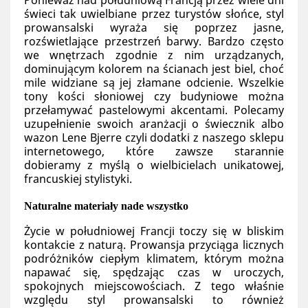
Ponieważ nad południową Francją przez wiele dni 
świeci tak uwielbiane przez turystów słońce, styl 
prowansalski wyraża się poprzez jasne, 
rozświetlające przestrzeń barwy. Bardzo często 
we wnętrzach zgodnie z nim urządzanych, 
dominującym kolorem na ścianach jest biel, choć 
mile widziane są jej złamane odcienie. Wszelkie 
tony kości słoniowej czy budyniowe można 
przełamywać pastelowymi akcentami. Polecamy 
uzupełnienie swoich aranżacji o świecznik albo 
wazon Lene Bjerre czyli dodatki z naszego sklepu 
internetowego, które zawsze starannie 
dobieramy z myślą o wielbicielach unikatowej, 
francuskiej stylistyki. 
Naturalne materiały nade wszystko
Życie w południowej Francji toczy się w bliskim 
kontakcie z naturą. Prowansja przyciąga licznych 
podróżników ciepłym klimatem, którym można 
napawać się, spędzając czas w uroczych, 
spokojnych miejscowościach. Z tego właśnie 
względu styl prowansalski to również 