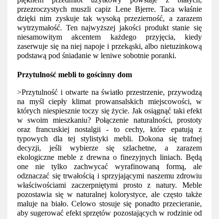
przezroczystych muszli capiz Lene Bjerre. Taca właśnie 
dzięki nim zyskuje tak wysoką przezierność, a zarazem 
wytrzymałość. Ten najwyższej jakości produkt stanie się 
niesamowitym akcentem każdego przyjęcia, kiedy 
zaserwuje się na niej napoje i przekąski, albo nietuzinkową 
podstawą pod śniadanie w leniwe sobotnie poranki. 
Przytulność mebli to gościnny dom
>Przytulność i otwarte na światło przestrzenie, przywodzą 
na myśl ciepły klimat prowansalskich miejscowości, w 
których niespiesznie toczy się życie. Jak osiągnąć taki efekt 
w swoim mieszkaniu? Połączenie naturalności, prostoty 
oraz francuskiej nostalgii - to cechy, które epatują z 
typowych dla tej stylistyki mebli. Dokona się trafnej 
decyzji, jeśli wybierze się szlachetne, a zarazem 
ekologiczne meble z drewna o finezyjnych liniach. Będą 
one nie tylko zachwycać wyrafinowaną formą, ale 
odznaczać się trwałością i sprzyjającymi naszemu zdrowiu 
właściwościami zaczerpniętymi prosto z natury. Meble 
pozostawia się w naturalnej kolorystyce, ale często także 
maluje na biało. Celowo stosuje się ponadto przecieranie, 
aby sugerować efekt sprzętów pozostających w rodzinie od 