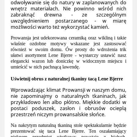
odwoływanie się do natury w zaplanowanych do 
wnętrz materiałach. Nie powinno wśród nich 
zabraknąć drewna - ze szczególnym 
uwzględnieniem postarzanego - w miarę 
możliwości warto też wykorzystać kamień. 
Prowansja jest udekorowana ceramiką oraz wikliną i takie 
właśnie ozdobne motywy wskazane jest zastosować 
również w swoim domu. Ów prosty do wdrożenia trik 
ułatwi asortyment Lene Bjerre - wystarczy ustawić nasz 
elegancki wazon lub doniczkę w widocznym miejscu i 
umieścić w nich pachnącą lawendę.
Uświetnij obrus z naturalnej tkaniny tacą Lene Bjerre 
Wprowadzając klimat Prowansji w naszym domu, 
nie zapominajmy o naturalnych tkaninach, jak 
przykładowo len albo płótno. Miękkie dodatki w 
postaci poduszek, zasłon i obrusów ocieplą 
przestrzeń niczym prowansalskie słońce. 
Na nakrytym naturalną tkaniną stole spektakularnie będzie 
prezentować się taca Lene Bjerre. Ten oszałamiający 
pięknem przedmiot użytkowy powstaje z białych, 