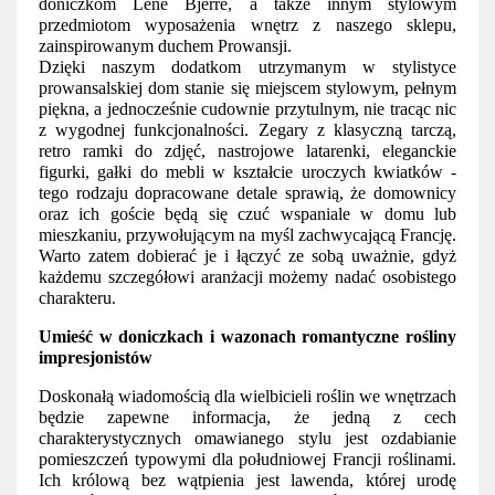
doniczkom Lene Bjerre, a także innym stylowym 
przedmiotom wyposażenia wnętrz z naszego sklepu, 
zainspirowanym duchem Prowansji. 
Dzięki naszym dodatkom utrzymanym w stylistyce 
prowansalskiej dom stanie się miejscem stylowym, pełnym 
piękna, a jednocześnie cudownie przytulnym, nie tracąc nic 
z wygodnej funkcjonalności. Zegary z klasyczną tarczą, 
retro ramki do zdjęć, nastrojowe latarenki, eleganckie 
figurki, gałki do mebli w kształcie uroczych kwiatków - 
tego rodzaju dopracowane detale sprawią, że domownicy 
oraz ich goście będą się czuć wspaniale w domu lub 
mieszkaniu, przywołującym na myśl zachwycającą Francję. 
Warto zatem dobierać je i łączyć ze sobą uważnie, gdyż 
każdemu szczegółowi aranżacji możemy nadać osobistego 
charakteru.  
Umieść w doniczkach i wazonach romantyczne rośliny 
impresjonistów
Doskonałą wiadomością dla wielbicieli roślin we wnętrzach 
będzie zapewne informacja, że jedną z cech 
charakterystycznych omawianego stylu jest ozdabianie 
pomieszczeń typowymi dla południowej Francji roślinami. 
Ich królową bez wątpienia jest lawenda, której urodę 