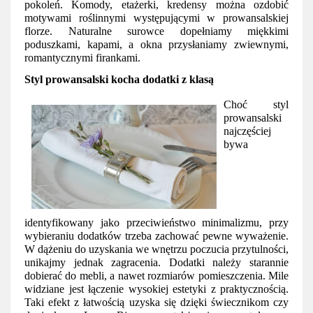
pokoleń. Komody, etażerki, kredensy można ozdobić 
motywami roślinnymi występującymi w prowansalskiej 
florze. Naturalne surowce dopełniamy miękkimi 
poduszkami, kapami, a okna przysłaniamy zwiewnymi, 
romantycznymi firankami.  
Styl prowansalski kocha dodatki z klasą
Choć styl 
prowansalski 
najczęściej 
bywa 
identyfikowany jako przeciwieństwo minimalizmu, przy 
wybieraniu dodatków trzeba zachować pewne wyważenie. 
W dążeniu do uzyskania we wnętrzu poczucia przytulności, 
unikajmy jednak zagracenia. Dodatki należy starannie 
dobierać do mebli, a nawet rozmiarów pomieszczenia. Mile 
widziane jest łączenie wysokiej estetyki z praktycznością. 
Taki efekt z łatwością uzyska się dzięki świecznikom czy 