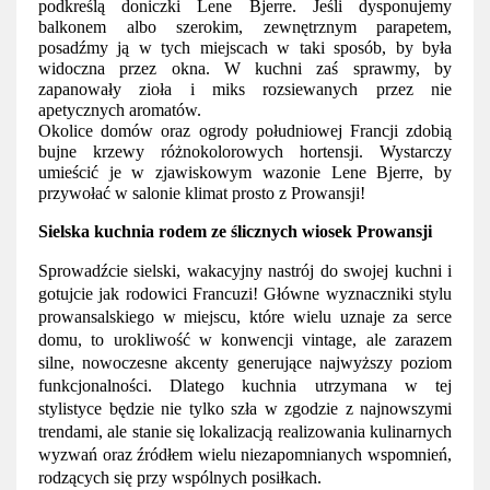
podkreślą doniczki Lene Bjerre. Jeśli dysponujemy 
balkonem albo szerokim, zewnętrznym parapetem, 
posadźmy ją w tych miejscach w taki sposób, by była 
widoczna przez okna. W kuchni zaś sprawmy, by 
zapanowały zioła i miks rozsiewanych przez nie 
apetycznych aromatów.
Okolice domów oraz ogrody południowej Francji zdobią 
bujne krzewy różnokolorowych hortensji. Wystarczy 
umieścić je w zjawiskowym wazonie Lene Bjerre, by 
przywołać w salonie klimat prosto z Prowansji! 
Sielska kuchnia rodem ze ślicznych wiosek Prowansji 
Sprowadźcie sielski, wakacyjny nastrój do swojej kuchni i 
gotujcie jak rodowici Francuzi! Główne wyznaczniki stylu 
prowansalskiego w miejscu, które wielu uznaje za serce 
domu, to urokliwość w konwencji vintage, ale zarazem 
silne, nowoczesne akcenty generujące najwyższy poziom 
funkcjonalności. Dlatego kuchnia utrzymana w tej 
stylistyce będzie nie tylko szła w zgodzie z najnowszymi 
trendami, ale stanie się lokalizacją realizowania kulinarnych 
wyzwań oraz źródłem wielu niezapomnianych wspomnień, 
rodzących się przy wspólnych posiłkach. 