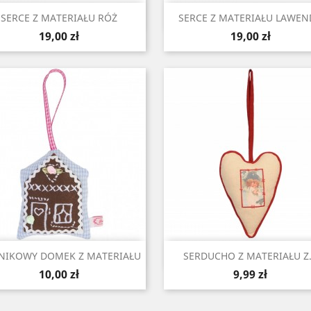
Szybki podgląd
Szybki podgląd


SERCE Z MATERIAŁU RÓŻ
SERCE Z MATERIAŁU LAWEN
Cena
Cena
19,00 zł
19,00 zł
Szybki podgląd
Szybki podgląd


RNIKOWY DOMEK Z MATERIAŁU
SERDUCHO Z MATERIAŁU Z.
Cena
Cena
10,00 zł
9,99 zł