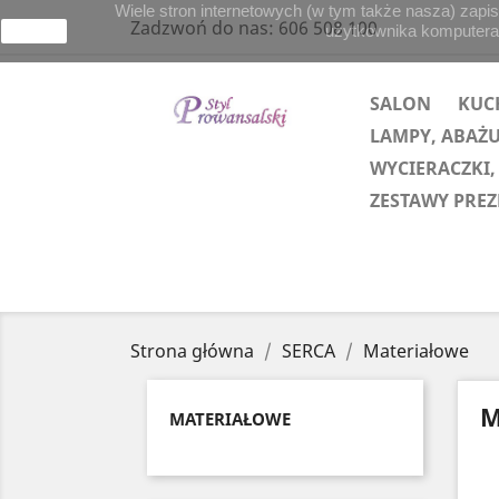
Wiele stron internetowych (w tym także nasza) zapis
Zadzwoń do nas:
606 508 100
użytkownika komputera lu
zamknij
SALON
KUC
LAMPY, ABAŻ
WYCIERACZKI,
ZESTAWY PRE
Strona główna
SERCA
Materiałowe
M
MATERIAŁOWE