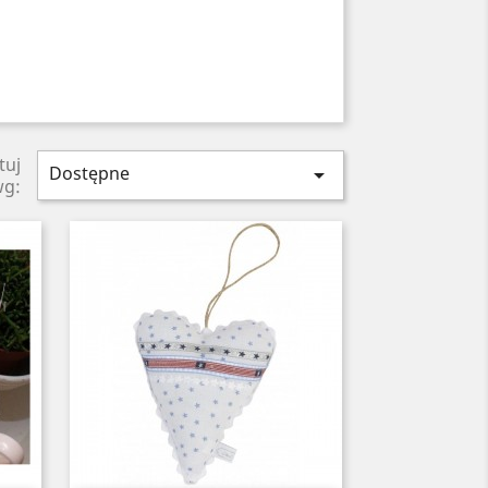
tuj
Dostępne

wg: