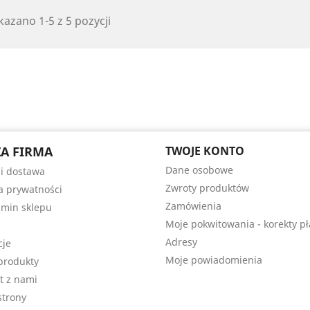
azano 1-5 z 5 pozycji
A FIRMA
TWOJE KONTO
Dane osobowe
 i dostawa
Zwroty produktów
ka prywatności
Zamówienia
min sklepu
Moje pokwitowania - korekty pł
Adresy
cje
Moje powiadomienia
produkty
t z nami
trony