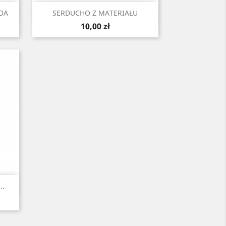
Szybki podgląd

DA
SERDUCHO Z MATERIAŁU
Cena
10,00 zł
..