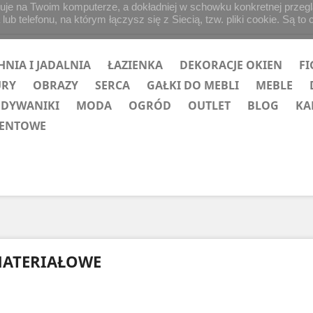
uje na Twoim komputerze, a dokładniej w schowku konkretnej przegląd
b telefonu, na którym łączysz się z Siecią, tzw. pliki cookie. Są to 
HNIA I JADALNIA
ŁAZIENKA
DEKORACJE OKIEN
FI
URY
OBRAZY
SERCA
GAŁKI DO MEBLI
MEBLE
 DYWANIKI
MODA
OGRÓD
OUTLET
BLOG
KA
ZENTOWE
ATERIAŁOWE