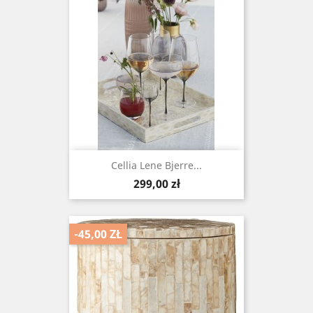
Cellia Lene Bjerre...
Cena
299,00 zł
-45,00 ZŁ