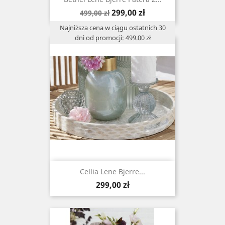
Cena
Cena
299,00 zł
499,00 zł
podstawowa
Najniższa cena w ciągu ostatnich 30
dni od promocji: 499.00 zł
Cellia Lene Bjerre...
Cena
299,00 zł