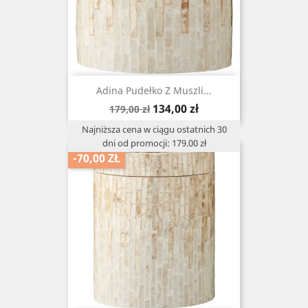
Adina Pudełko Z Muszli...
Cena
Cena
134,00 zł
179,00 zł
podstawowa
Najniższa cena w ciągu ostatnich 30
dni od promocji: 179.00 zł
-70,00 ZŁ