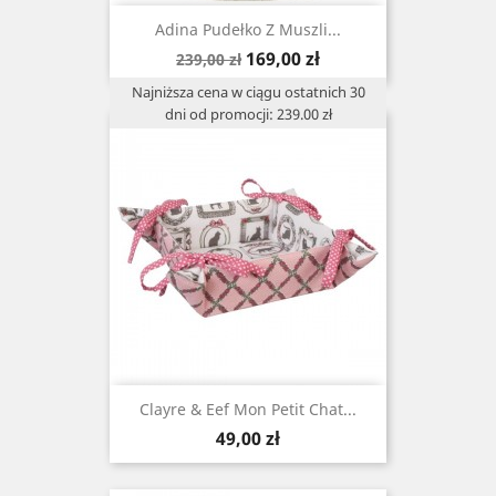
Adina Pudełko Z Muszli...
Cena
Cena
169,00 zł
239,00 zł
podstawowa
Najniższa cena w ciągu ostatnich 30
dni od promocji: 239.00 zł
Clayre & Eef Mon Petit Chat...
Cena
49,00 zł