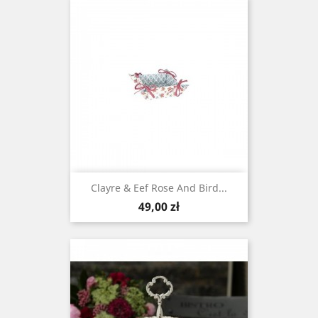
Clayre & Eef Rose And Bird...
Cena
49,00 zł