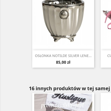
Szybki podgląd

OSŁONKA NOTILDE SILVER LENE...
Cl
Cena
85,00 zł
16 innych produktów w tej samej 