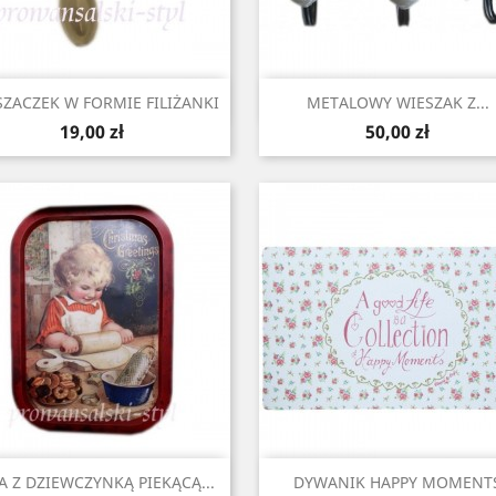
Szybki podgląd
Szybki podgląd


SZACZEK W FORMIE FILIŻANKI
METALOWY WIESZAK Z...
Cena
Cena
19,00 zł
50,00 zł
Szybki podgląd
Szybki podgląd


A Z DZIEWCZYNKĄ PIEKĄCĄ...
DYWANIK HAPPY MOMENT