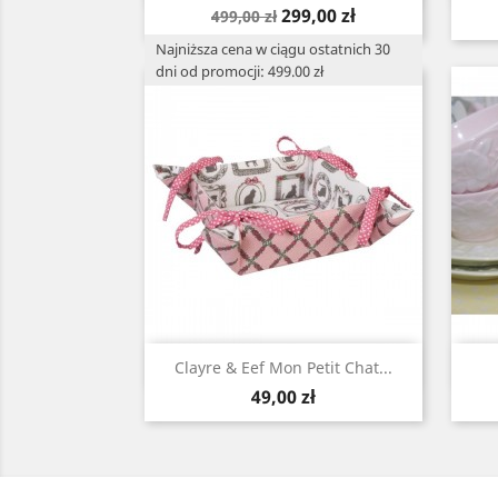
Cena
Cena
299,00 zł
499,00 zł
podstawowa
Najniższa cena w ciągu ostatnich 30
dni od promocji: 499.00 zł
Szybki podgląd

Clayre & Eef Mon Petit Chat...
Cena
49,00 zł