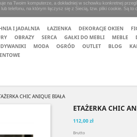
uje na Twoim komputerze, a dokładniej w schowku konkretnej przegląd
b telefonu, na którym łączysz się z Siecią, tzw. pliki cookie. Są to 
HNIA I JADALNIA
ŁAZIENKA
DEKORACJE OKIEN
FI
URY
OBRAZY
SERCA
GAŁKI DO MEBLI
MEBLE
 DYWANIKI
MODA
OGRÓD
OUTLET
BLOG
KA
ZENTOWE
TAŻERKA CHIC ANIQUE BIAŁA
ETAŻERKA CHIC AN
112,00 zł
Brutto