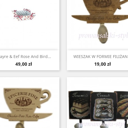
Szybki podgląd
Szybki podgląd


layre & Eef Rose And Bird...
WIESZAK W FORMIE FILIŻAN
Cena
Cena
49,00 zł
19,00 zł