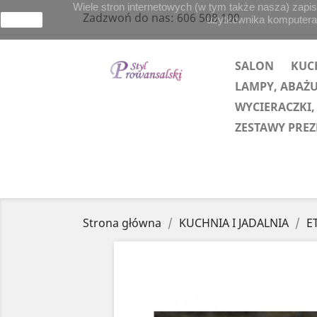
Wiele stron internetowych (w tym także nasza) zapis
Zadzwoń do nas:
606 508 100
użytkownika komputera lu
zamknij
SALON
KUC
LAMPY, ABAŻ
WYCIERACZKI,
ZESTAWY PRE
Strona główna
KUCHNIA I JADALNIA
E