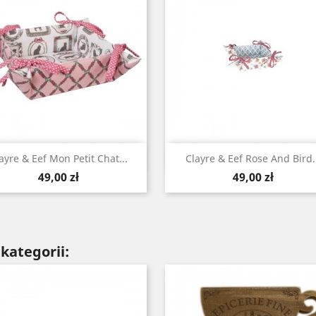
Szybki podgląd
Szybki podgląd


ayre & Eef Mon Petit Chat...
Clayre & Eef Rose And Bird.
Cena
Cena
49,00 zł
49,00 zł
kategorii: