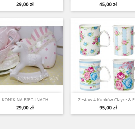
Cena
Cena
29,00 zł
45,00 zł
Szybki podgląd
Szybki podgląd


KONIK NA BIEGUNACH
Zestaw 4 Kubków Clayre & E
Cena
Cena
29,00 zł
95,00 zł