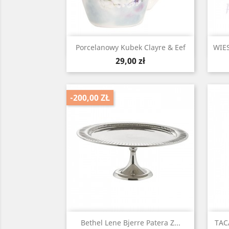
Szybki podgląd

Porcelanowy Kubek Clayre & Eef
WIE
Cena
29,00 zł
-200,00 ZŁ
Szybki podgląd

Bethel Lene Bjerre Patera Z...
TAC