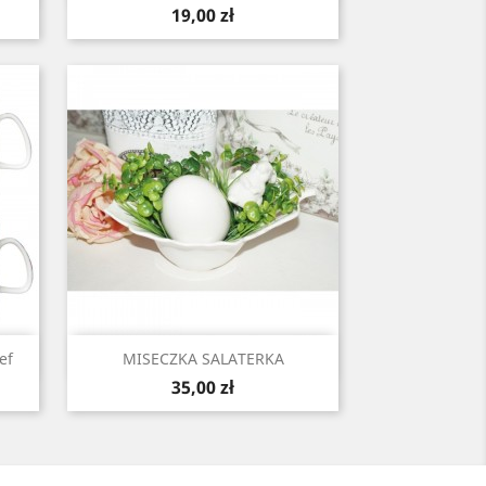
Cena
19,00 zł
Szybki podgląd

ef
MISECZKA SALATERKA
Cena
35,00 zł