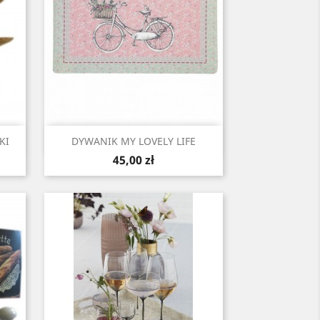
Szybki podgląd

KI
DYWANIK MY LOVELY LIFE
Cena
45,00 zł