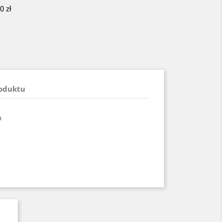
 zł
roduktu
a