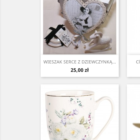
Szybki podgląd

WIESZAK SERCE Z DZIEWCZYNKĄ...
C
Cena
25,00 zł