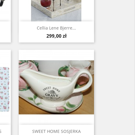
Szybki podgląd

Cellia Lene Bjerre...
Cena
299,00 zł
Szybki podgląd

S
SWEET HOME SOSJERKA