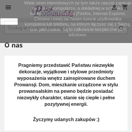
Wiele stron internetowych (w tym także nasza) zapisuje
shopping_cart


na Twoim komputerze, a dokładniej w schowku
konkretnej przeglądarki (Firefox, Internet Explorer,
Chrome i inne) na Twoim koncie użytkownika
zamknij
komputera lub telefonu, na którym łączysz się z Siecią,

tzw. pliki cookie. Są to całkowicie bezpieczne pliki
tekstowe.
O nas
Pragniemy przedstawić Państwu niezwykłe
dekoracje, wyjątkowe i stylowe przedmioty
wyposażenia wnętrz zainspirowane duchem
Prowansji. Dom, mieszkanie urządzone w stylu
prowansalskim na pewno będzie posiadać
niezwykły charakter, stanie się ciepłe i pełne
pozytywnej energii.
Życzymy udanych zakupów :)