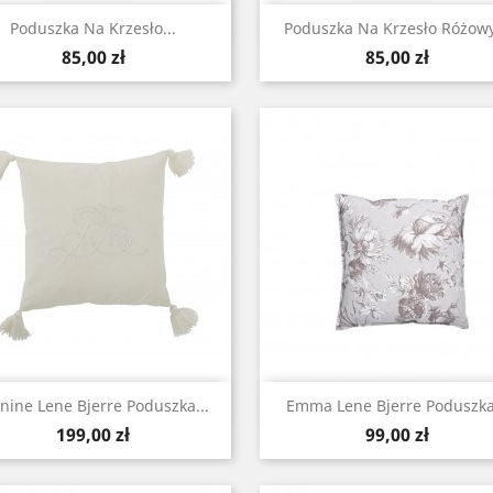
Szybki podgląd
Szybki podgląd


Poduszka Na Krzesło...
Poduszka Na Krzesło Różowy
Cena
Cena
85,00 zł
85,00 zł
Szybki podgląd
Szybki podgląd


nine Lene Bjerre Poduszka...
Emma Lene Bjerre Poduszka.
Cena
Cena
199,00 zł
99,00 zł