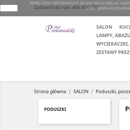
Wiele stron internetowych (w tym także nasza) zapis
Zadzwoń do nas:
606 508 100
użytkownika komputera lu
zamknij
SALON
KUC
LAMPY, ABAŻ
WYCIERACZKI,
ZESTAWY PRE
Strona główna
SALON
Poduszki, posz
P
PODUSZKI