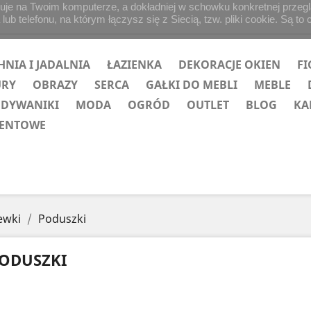
uje na Twoim komputerze, a dokładniej w schowku konkretnej przegląd
b telefonu, na którym łączysz się z Siecią, tzw. pliki cookie. Są to 
HNIA I JADALNIA
ŁAZIENKA
DEKORACJE OKIEN
FI
URY
OBRAZY
SERCA
GAŁKI DO MEBLI
MEBLE
 DYWANIKI
MODA
OGRÓD
OUTLET
BLOG
KA
ZENTOWE
ewki
Poduszki
ODUSZKI