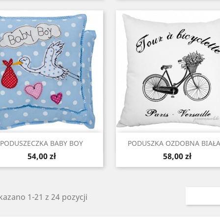
Szybki podgląd
Szybki podgląd


PODUSZECZKA BABY BOY
PODUSZKA OZDOBNA BIAŁA.
Cena
Cena
54,00 zł
58,00 zł
azano 1-21 z 24 pozycji