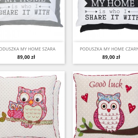
Szybki podgląd
Szybki podgląd


ODUSZKA MY HOME SZARA
PODUSZKA MY HOME CZAR
Cena
Cena
89,00 zł
89,00 zł