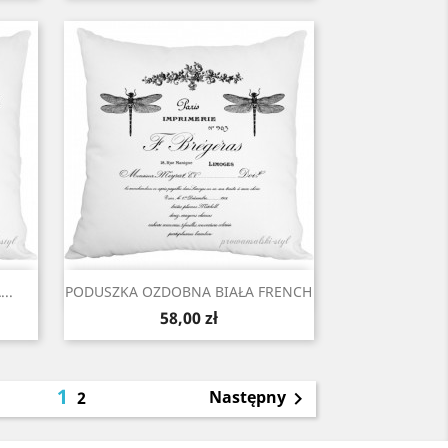
Szybki podgląd

..
PODUSZKA OZDOBNA BIAŁA FRENCH
Cena
58,00 zł
1
Następny
2
