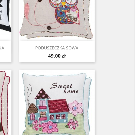
Szybki podgląd

NA
PODUSZECZKA SOWA
Cena
49,00 zł