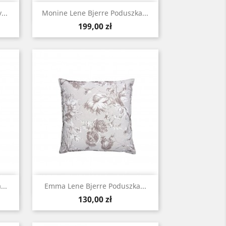
Szybki podgląd

...
Monine Lene Bjerre Poduszka...
Cena
199,00 zł
Szybki podgląd

..
Emma Lene Bjerre Poduszka...
Cena
130,00 zł