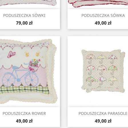
Szybki podgląd
Szybki podgląd


PODUSZECZKA SÓWKI
PODUSZECZKA SÓWKA
Cena
Cena
79,00 zł
49,00 zł
Szybki podgląd
Szybki podgląd


PODUSZECZKA ROWER
PODUSZECZKA PARASOLE
Cena
Cena
49,00 zł
49,00 zł