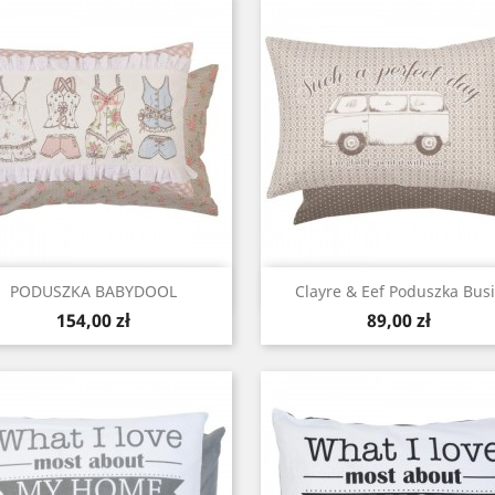
Szybki podgląd
Szybki podgląd


PODUSZKA BABYDOOL
Clayre & Eef Poduszka Busi
Cena
Cena
154,00 zł
89,00 zł