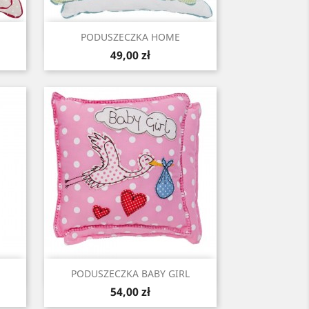
Szybki podgląd

PODUSZECZKA HOME
Cena
49,00 zł
Szybki podgląd

PODUSZECZKA BABY GIRL
Cena
54,00 zł