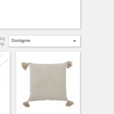
tuj
Dostępne

wg: