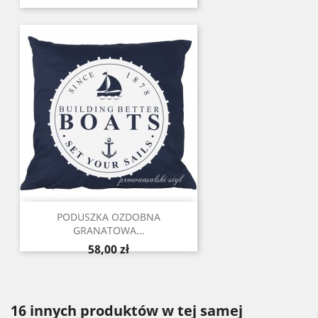
PODUSZKA OZDOBNA
GRANATOWA...
Cena
58,00 zł
16 innych produktów w tej samej