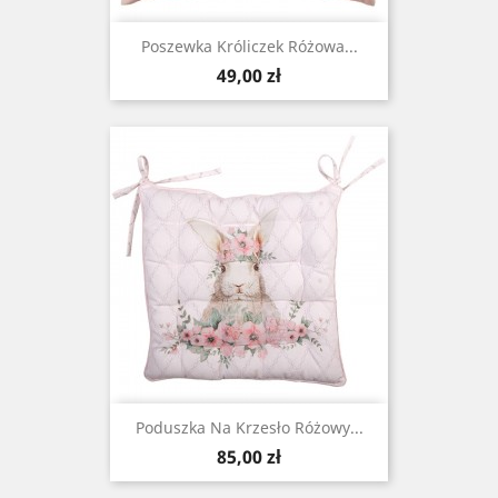
Poszewka Króliczek Różowa...
Cena
49,00 zł
Poduszka Na Krzesło Różowy...
Cena
85,00 zł