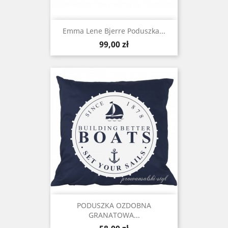
Emma Lene Bjerre Poduszka...
Cena
99,00 zł
PODUSZKA OZDOBNA
GRANATOWA...
Cena