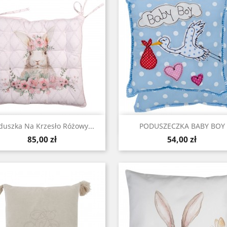
Szybki podgląd
Szybki podgląd


duszka Na Krzesło Różowy...
PODUSZECZKA BABY BOY
Cena
Cena
85,00 zł
54,00 zł