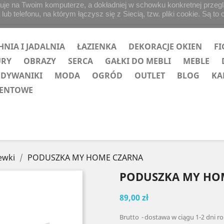
uje na Twoim komputerze, a dokładniej w schowku konkretnej przegląd
b telefonu, na którym łączysz się z Siecią, tzw. pliki cookie. Są to 
HNIA I JADALNIA
ŁAZIENKA
DEKORACJE OKIEN
FI
URY
OBRAZY
SERCA
GAŁKI DO MEBLI
MEBLE
 DYWANIKI
MODA
OGRÓD
OUTLET
BLOG
KA
ZENTOWE
ewki
PODUSZKA MY HOME CZARNA
PODUSZKA MY HO
89,00 zł
Brutto
dostawa w ciągu 1-2 dni r