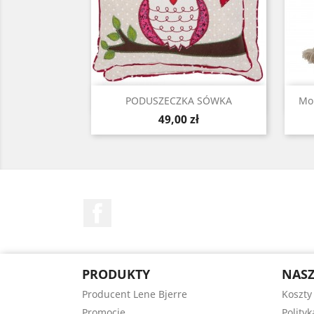
Szybki podgląd

PODUSZECZKA SÓWKA
Mon
Cena
49,00 zł
Facebook
PRODUKTY
NASZ
Producent Lene Bjerre
Koszty
Promocje
Polity