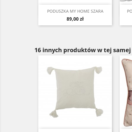
Szybki podgląd

PODUSZKA MY HOME SZARA
PO
Cena
89,00 zł
16 innych produktów w tej samej 