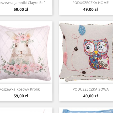
Szybki podgląd
Szybki podgląd


oszewka Jamniki Clayre Eef
PODUSZECZKA HOME
Cena
Cena
59,00 zł
49,00 zł
Szybki podgląd
Szybki podgląd


Poszewka Różowy Królik...
PODUSZECZKA SOWA
Cena
Cena
59,00 zł
49,00 zł