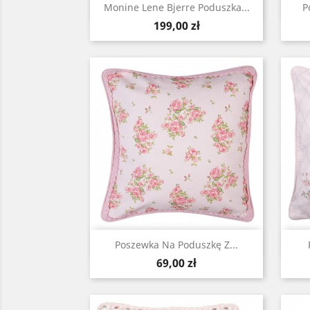
Szybki podgląd

Monine Lene Bjerre Poduszka...
P
Cena
199,00 zł
Szybki podgląd

Poszewka Na Poduszkę Z...
Cena
69,00 zł