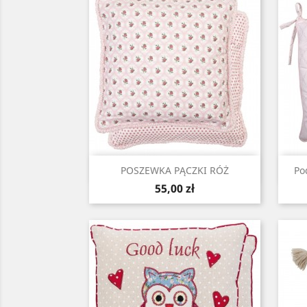
Szybki podgląd

POSZEWKA PĄCZKI RÓŻ
Po
Cena
55,00 zł