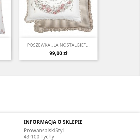
Szybki podgląd

POSZEWKA „LA NOSTALGIE”...
Cena
99,00 zł
INFORMACJA O SKLEPIE
ProwansalskiStyl
43-100 Tychy