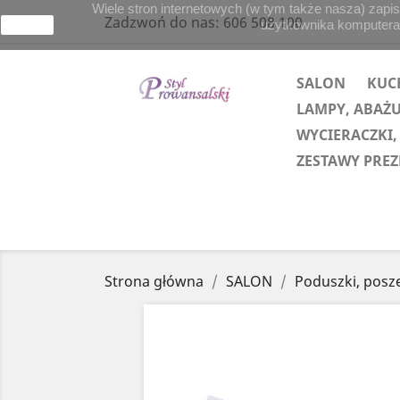
Wiele stron internetowych (w tym także nasza) zapis
Zadzwoń do nas:
606 508 100
użytkownika komputera lu
zamknij
SALON
KUC
LAMPY, ABAŻ
WYCIERACZKI,
ZESTAWY PRE
Strona główna
SALON
Poduszki, posz