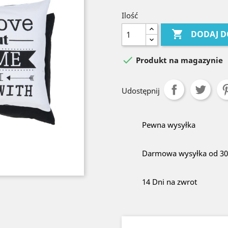
Ilość

DODAJ D

Produkt na magazynie
Udostępnij
Pewna wysyłka
Darmowa wysyłka od 300
14 Dni na zwrot