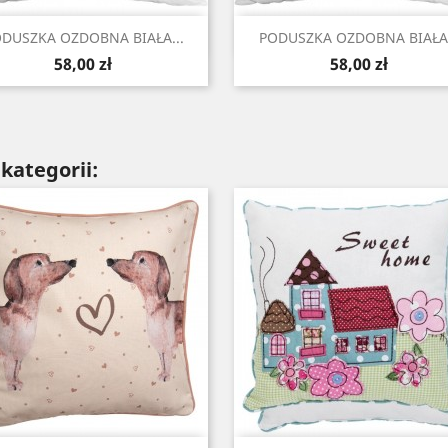
Szybki podgląd
Szybki podgląd


DUSZKA OZDOBNA BIAŁA...
PODUSZKA OZDOBNA BIAŁA.
Cena
Cena
58,00 zł
58,00 zł
kategorii: