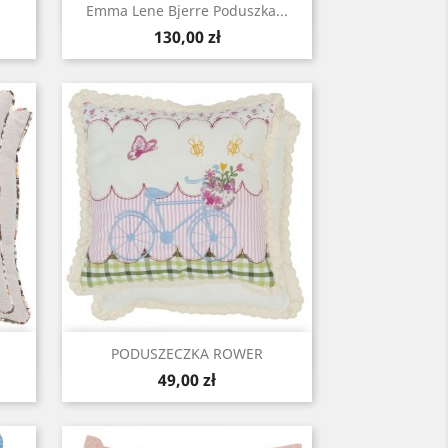
Szybki podgląd

Emma Lene Bjerre Poduszka...
Cena
130,00 zł
Szybki podgląd

PODUSZECZKA ROWER
Cena
49,00 zł