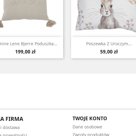
Szybki podgląd
Szybki podgląd


ine Lene Bjerre Poduszka...
Poszewka Z Uroczym...
Cena
Cena
199,00 zł
59,00 zł
A FIRMA
TWOJE KONTO
Dane osobowe
 i dostawa
Zwroty produktów
ka prywatności