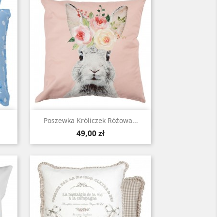
Szybki podgląd

Poszewka Króliczek Różowa...
Cena
49,00 zł