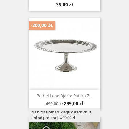
Cena
35,00 zł
-200,00 ZŁ
Bethel Lene Bjerre Patera Z...
Cena
Cena
299,00 zł
499,00 zł
podstawowa
Najniższa cena w ciągu ostatnich 30
dni od promocji: 499.00 zł