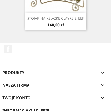
STOJAK NA KSIĄŻKĘ CLAYRE & EEF
Cena
140,00 zł
Facebook
PRODUKTY

NASZA FIRMA

TWOJE KONTO

INFORMACJA O SKLEPIE