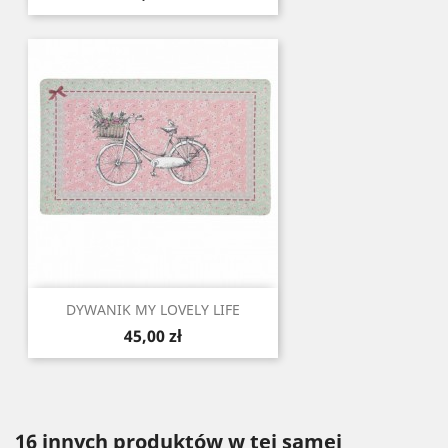
DYWANIK MY LOVELY LIFE
Cena
45,00 zł
16 innych produktów w tej samej