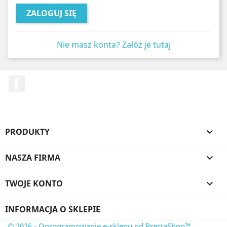
ZALOGUJ SIĘ
Nie masz konta? Załóż je tutaj
Facebook
PRODUKTY

NASZA FIRMA

TWOJE KONTO

INFORMACJA O SKLEPIE
© 2026 - Oprogramowanie e-sklepu od PrestaShop™