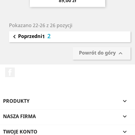
Cena
89,00 zł
Pokazano 22-26 z 26 pozycji
2
Poprzedni

1
Powrót do góry

Facebook
PRODUKTY

NASZA FIRMA

TWOJE KONTO
