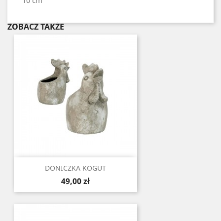
10 cm
ZOBACZ TAKŻE
DONICZKA KOGUT
Cena
49,00 zł