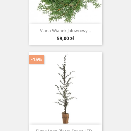
Viana Wianek Jałowcowy...
Cena
59,00 zł
-15%
Pinea Lene Bjerre Sosna LED...