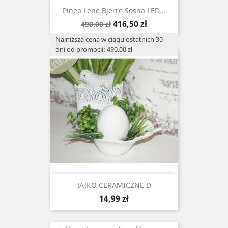
Pinea Lene Bjerre Sosna LED...
Cena
Cena
416,50 zł
490,00 zł
podstawowa
Najniższa cena w ciągu ostatnich 30
dni od promocji: 490.00 zł
JAJKO CERAMICZNE D
Cena
14,99 zł