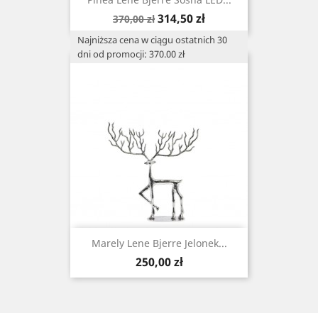
Cena
Cena
314,50 zł
370,00 zł
podstawowa
Najniższa cena w ciągu ostatnich 30
dni od promocji: 370.00 zł
Marely Lene Bjerre Jelonek...
Cena
250,00 zł