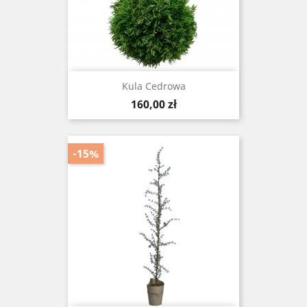
Kula Cedrowa
Cena
160,00 zł
-15%