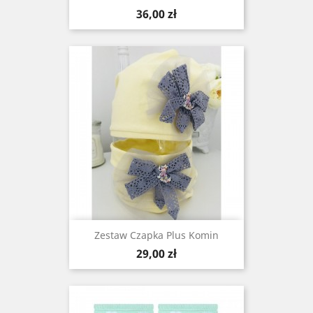
Cena
36,00 zł
Zestaw Czapka Plus Komin
Cena
29,00 zł