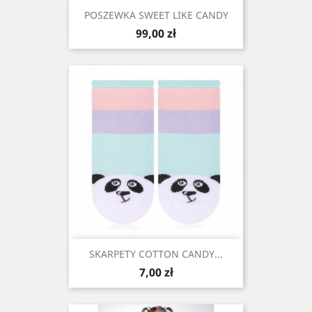
POSZEWKA SWEET LIKE CANDY
Cena
99,00 zł
SKARPETY COTTON CANDY...
Cena
7,00 zł