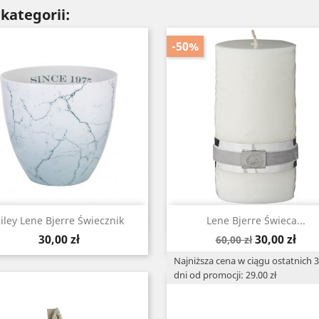
kategorii:
-50%
Szybki podgląd
Szybki podgląd


iley Lene Bjerre Świecznik
Lene Bjerre Świeca...
Cena
Cena
Cena
30,00 zł
30,00 zł
60,00 zł
podstawowa
Najniższa cena w ciągu ostatnich 
dni od promocji: 29.00 zł