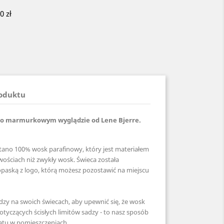
 zł
roduktu
 o marmurkowym wyglądzie od Lene Bjerre.
tano 100% wosk parafinowy, który jest materiałem
ościach niż zwykły wosk. Świeca została
opaską z logo, którą możesz pozostawić na miejscu
dzy na swoich świecach, aby upewnić się, że wosk
tyczących ścisłych limitów sadzy - to nasz sposób
atu w pomieszczeniach.