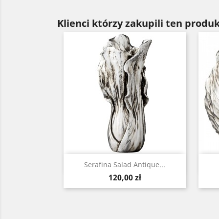
Klienci którzy zakupili ten produk
Szybki podgląd

Serafina Salad Antique...
Cena
120,00 zł