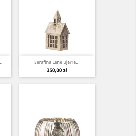
Szybki podgląd

..
Serafina Lene Bjerre...
Cena
350,00 zł