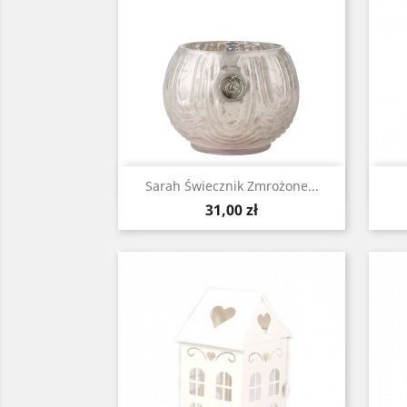
Szybki podgląd

Sarah Świecznik Zmrożone...
Cena
31,00 zł