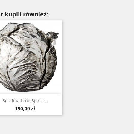
t kupili również:
Szybki podgląd

Serafina Lene Bjerre...
Cena
190,00 zł