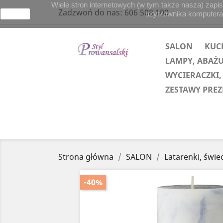
Wiele stron internetowych (w tym także nasza) zapis
Zadzwoń do nas:
606 508 100
użytkownika komputera lu
zamknij
SALON
KUC
LAMPY, ABAŻ
WYCIERACZKI,
ZESTAWY PRE
Strona główna
SALON
Latarenki, świe
-40%