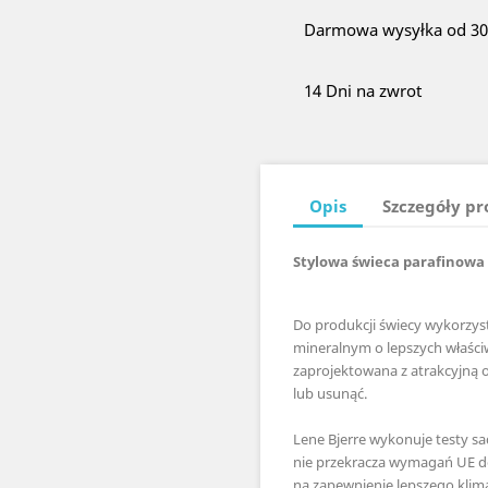
Darmowa wysyłka od 300
14 Dni na zwrot
Opis
Szczegóły p
Stylowa świeca parafinowa
Do produkcji świecy wykorzys
mineralnym o lepszych właściw
zaprojektowana z atrakcyjną 
lub usunąć.
Lene Bjerre wykonuje testy sa
nie przekracza wymagań UE do
na zapewnienie lepszego klim