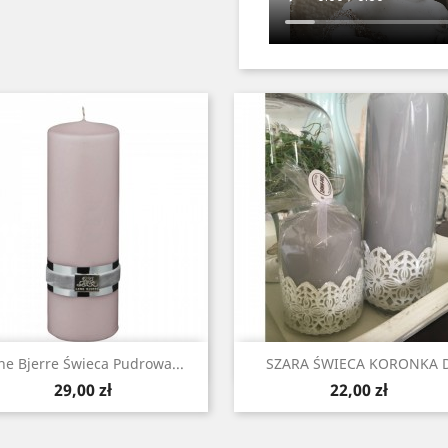
Szybki podgląd
Szybki podgląd


ne Bjerre Świeca Pudrowa ...
SZARA ŚWIECA KORONKA 
Cena
Cena
29,00 zł
22,00 zł