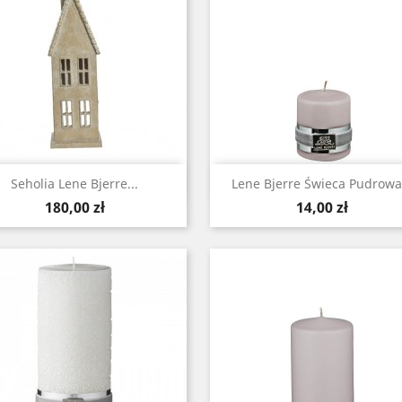
Szybki podgląd
Szybki podgląd


Seholia Lene Bjerre...
Lene Bjerre Świeca Pudrowa .
Cena
Cena
180,00 zł
14,00 zł