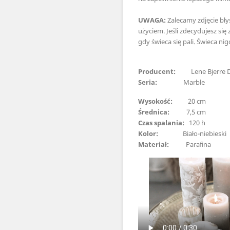
UWAGA:
Zalecamy zdjęcie błys
użyciem. Jeśli zdecydujesz się 
gdy świeca się pali. Świeca nigd
Producent:
Lene Bjerre D
Seria:
Marble
Wysokość:
20 cm
Średnica:
7,5 cm
Czas spalania:
120 h
Kolor:
Biało-niebieski
Materiał:
Parafina