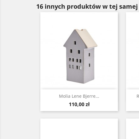
16 innych produktów w tej samej 
Szybki podgląd

Molia Lene Bjerre...
R
Cena
110,00 zł