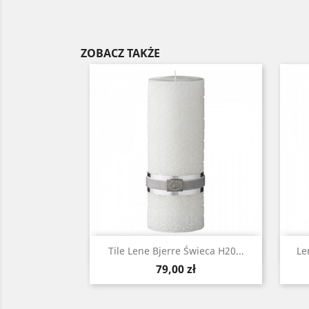
ZOBACZ TAKŻE
Szybki podgląd

Tile Lene Bjerre Świeca H20...
Le
Cena
79,00 zł