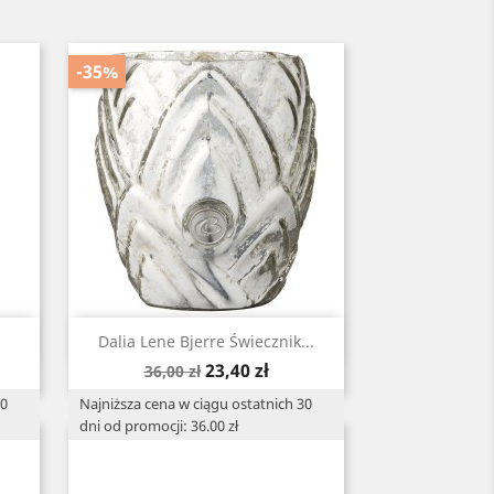
-35%
Szybki podgląd

Dalia Lene Bjerre Świecznik...
Cena
Cena
23,40 zł
36,00 zł
podstawowa
30
Najniższa cena w ciągu ostatnich 30
dni od promocji: 36.00 zł