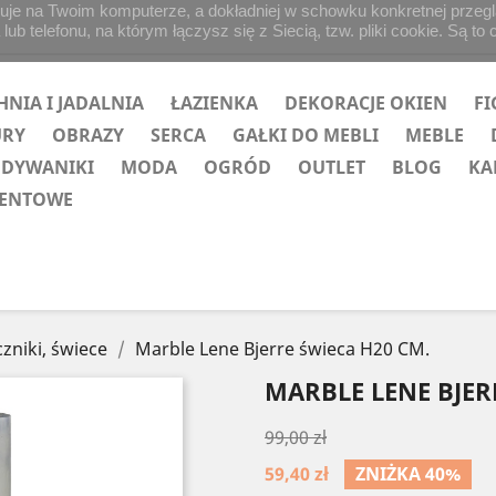
uje na Twoim komputerze, a dokładniej w schowku konkretnej przegląd
b telefonu, na którym łączysz się z Siecią, tzw. pliki cookie. Są to 
HNIA I JADALNIA
ŁAZIENKA
DEKORACJE OKIEN
FI
URY
OBRAZY
SERCA
GAŁKI DO MEBLI
MEBLE
 DYWANIKI
MODA
OGRÓD
OUTLET
BLOG
KA
ZENTOWE
czniki, świece
Marble Lene Bjerre świeca H20 CM.
MARBLE LENE BJER
99,00 zł
59,40 zł
ZNIŻKA 40%