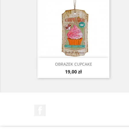
Szybki podgląd

OBRAZEK CUPCAKE
Cena
19,00 zł
Facebook