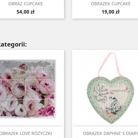
Szybki podgląd
Szybki podgląd


OBRAZ CUPCAKE
OBRAZEK CUPCAKE
Cena
Cena
54,00 zł
19,00 zł
ategorii:
Szybki podgląd
Szybki podgląd


OBRAZEK LOVE RÓŻYCZKI
OBRAZEK DAPHNE'S DIAR