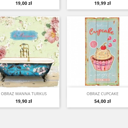
Cena
Cena
19,00 zł
19,99 zł
Szybki podgląd
Szybki podgląd


OBRAZ WANNA TURKUS
OBRAZ CUPCAKE
Cena
Cena
19,90 zł
54,00 zł