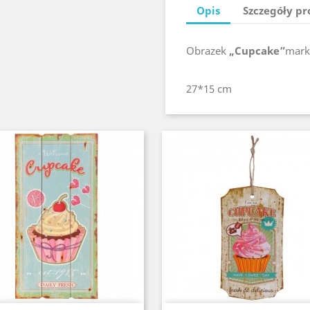
Opis
Szczegóły p
Obrazek
„Cupcake”
mark
27*15 cm