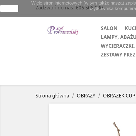
Wiele stron internetowych (w tym także nasza) zapis
Zadzwoń do nas:
606 508 100
użytkownika komputera lu
zamknij
SALON
KUC
LAMPY, ABAŻ
WYCIERACZKI,
ZESTAWY PRE
Strona główna
OBRAZY
OBRAZEK CUP