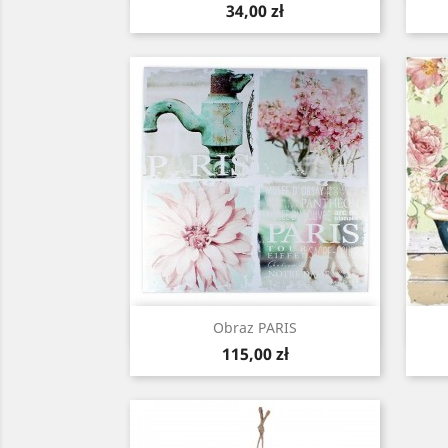
Cena
34,00 zł
Szybki podgląd

Obraz PARIS
Cena
115,00 zł