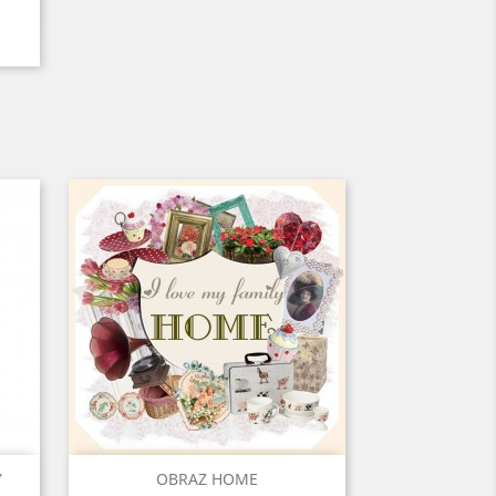
Szybki podgląd

Y
OBRAZ HOME