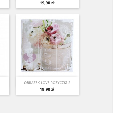
Cena
19,90 zł
Szybki podgląd

OBRAZEK LOVE RÓŻYCZKI 2
Cena
19,90 zł