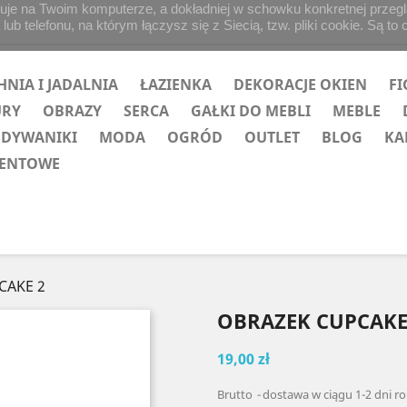
uje na Twoim komputerze, a dokładniej w schowku konkretnej przegląd
b telefonu, na którym łączysz się z Siecią, tzw. pliki cookie. Są to 
HNIA I JADALNIA
ŁAZIENKA
DEKORACJE OKIEN
FI
URY
OBRAZY
SERCA
GAŁKI DO MEBLI
MEBLE
 DYWANIKI
MODA
OGRÓD
OUTLET
BLOG
KA
ZENTOWE
CAKE 2
OBRAZEK CUPCAKE
19,00 zł
Brutto
dostawa w ciągu 1-2 dni r