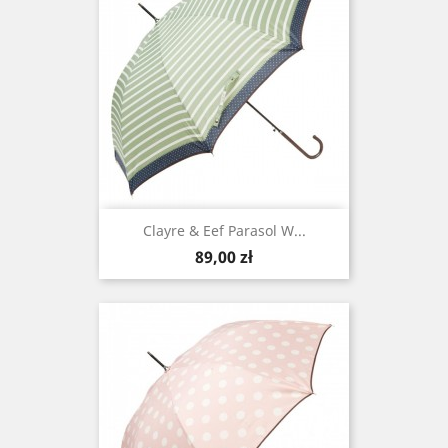
Clayre & Eef Parasol W...
Cena
89,00 zł