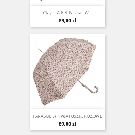
Clayre & Eef Parasol W...
Cena
89,00 zł
PARASOL W KWIATUSZKI RÓŻOWE
Cena
89,00 zł