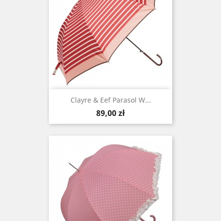
Clayre & Eef Parasol W...
Cena
89,00 zł