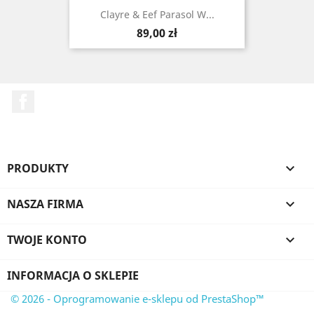
Clayre & Eef Parasol W...
Cena
89,00 zł
Facebook
PRODUKTY

NASZA FIRMA

TWOJE KONTO

INFORMACJA O SKLEPIE
© 2026 - Oprogramowanie e-sklepu od PrestaShop™