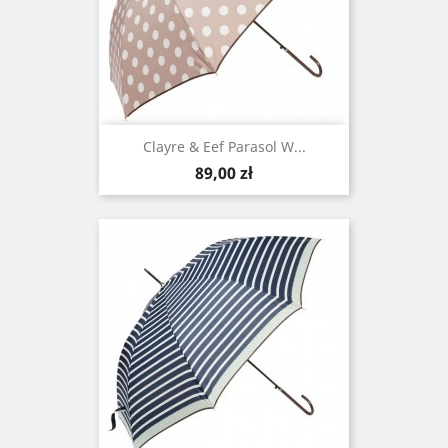
Clayre & Eef Parasol W...
Cena
89,00 zł