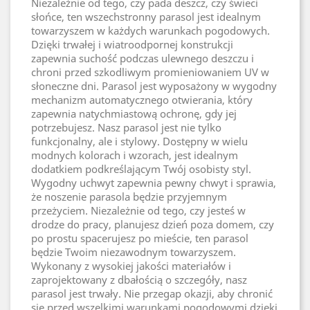
Niezależnie od tego, czy pada deszcz, czy świeci
słońce, ten wszechstronny parasol jest idealnym
towarzyszem w każdych warunkach pogodowych.
Dzięki trwałej i wiatroodpornej konstrukcji
zapewnia suchość podczas ulewnego deszczu i
chroni przed szkodliwym promieniowaniem UV w
słoneczne dni. Parasol jest wyposażony w wygodny
mechanizm automatycznego otwierania, który
zapewnia natychmiastową ochronę, gdy jej
potrzebujesz. Nasz parasol jest nie tylko
funkcjonalny, ale i stylowy. Dostępny w wielu
modnych kolorach i wzorach, jest idealnym
dodatkiem podkreślającym Twój osobisty styl.
Wygodny uchwyt zapewnia pewny chwyt i sprawia,
że noszenie parasola będzie przyjemnym
przeżyciem. Niezależnie od tego, czy jesteś w
drodze do pracy, planujesz dzień poza domem, czy
po prostu spacerujesz po mieście, ten parasol
będzie Twoim niezawodnym towarzyszem.
Wykonany z wysokiej jakości materiałów i
zaprojektowany z dbałością o szczegóły, nasz
parasol jest trwały. Nie przegap okazji, aby chronić
się przed wszelkimi warunkami pogodowymi dzięki