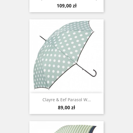
Cena
109,00 zł
Clayre & Eef Parasol W...
Cena
89,00 zł