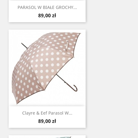
PARASOL W BIAŁE GROCHY...
Cena
89,00 zł
Clayre & Eef Parasol W...
Cena
89,00 zł