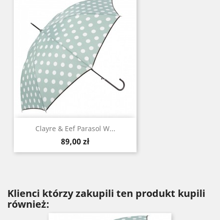
Clayre & Eef Parasol W...
Cena
89,00 zł
Klienci którzy zakupili ten produkt kupili
również: