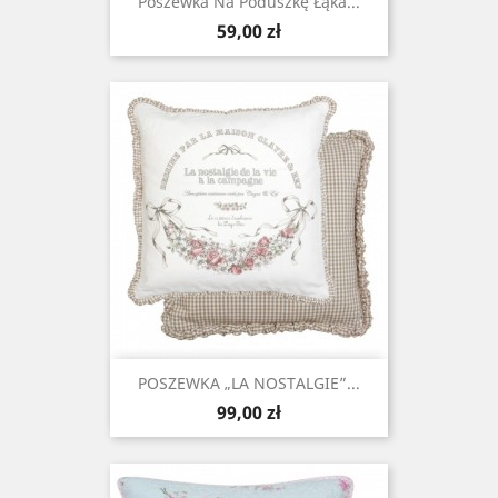
Poszewka Na Poduszkę Łąka...
Cena
59,00 zł
POSZEWKA „LA NOSTALGIE”...
Cena
99,00 zł