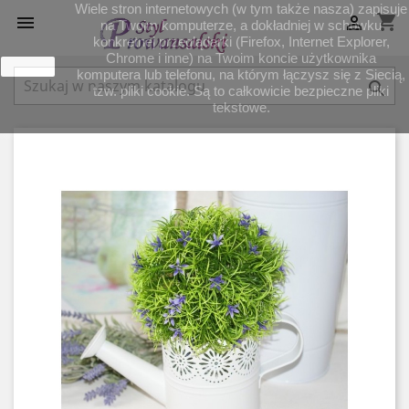
Wiele stron internetowych (w tym także nasza) zapisuje
shopping_cart


na Twoim komputerze, a dokładniej w schowku
konkretnej przeglądarki (Firefox, Internet Explorer,
Chrome i inne) na Twoim koncie użytkownika
zamknij
komputera lub telefonu, na którym łączysz się z Siecią,

tzw. pliki cookie. Są to całkowicie bezpieczne pliki
tekstowe.