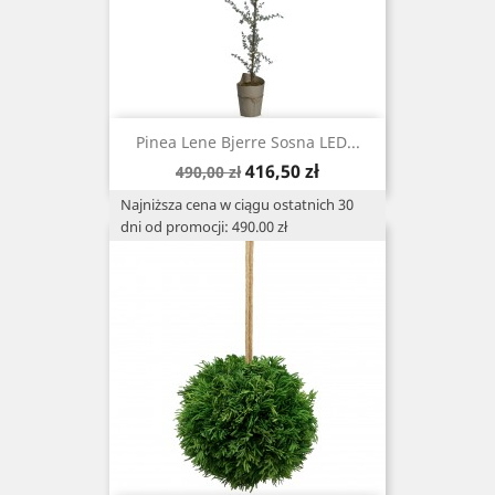
Pinea Lene Bjerre Sosna LED...
Cena
Cena
416,50 zł
490,00 zł
podstawowa
Najniższa cena w ciągu ostatnich 30
dni od promocji: 490.00 zł