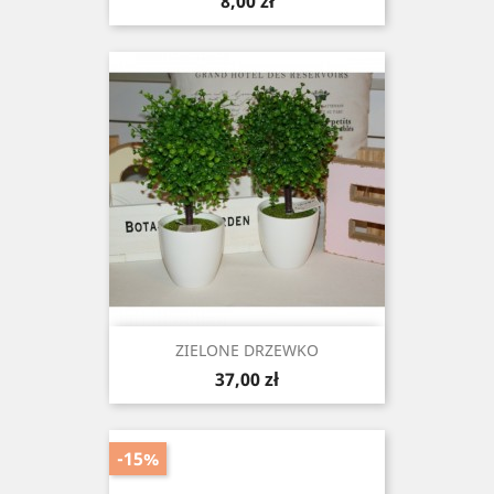
Cena
8,00 zł
ZIELONE DRZEWKO
Cena
37,00 zł
-15%