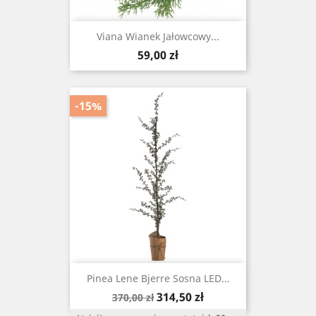
Viana Wianek Jałowcowy...
Cena
59,00 zł
-15%
Pinea Lene Bjerre Sosna LED...
Cena
Cena
314,50 zł
370,00 zł
podstawowa