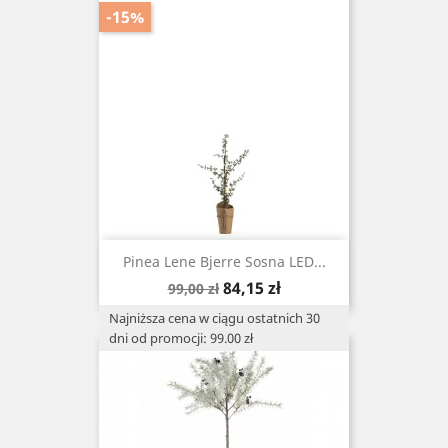
-15%
Pinea Lene Bjerre Sosna LED...
Cena
Cena
84,15 zł
99,00 zł
podstawowa
Najniższa cena w ciągu ostatnich 30
dni od promocji: 99.00 zł