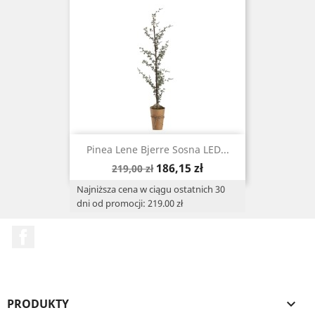
Pinea Lene Bjerre Sosna LED...
Cena
Cena
186,15 zł
219,00 zł
podstawowa
Najniższa cena w ciągu ostatnich 30
dni od promocji: 219.00 zł
Facebook
PRODUKTY
