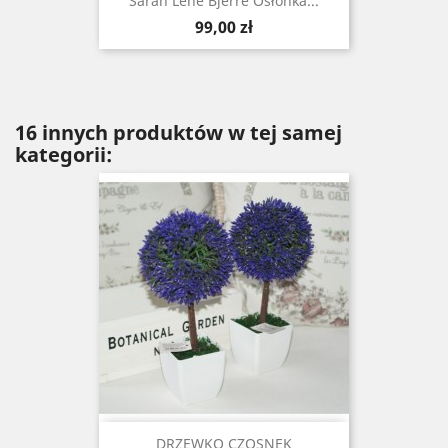
Sarah Lene Bjerre Osłonka...
Cena
99,00 zł
16 innych produktów w tej samej
kategorii:
DRZEWKO CZOSNEK