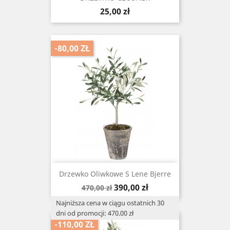
Cena
25,00 zł
-80,00 ZŁ
Drzewko Oliwkowe S Lene Bjerre
Cena
Cena
390,00 zł
470,00 zł
podstawowa
Najniższa cena w ciągu ostatnich 30
dni od promocji: 470.00 zł
-110,00 ZŁ