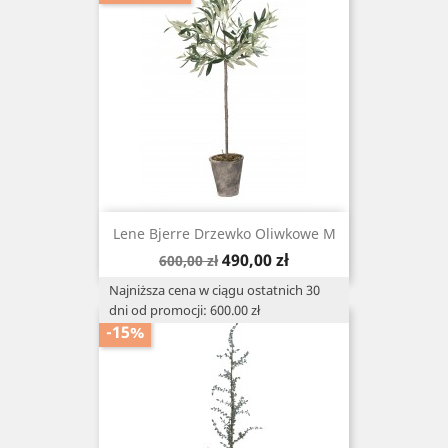
Lene Bjerre Drzewko Oliwkowe M
Cena
Cena
490,00 zł
600,00 zł
podstawowa
Najniższa cena w ciągu ostatnich 30
dni od promocji: 600.00 zł
-15%