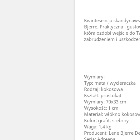
Kwintesencja skandynaws
Bjerre. Praktyczna i gus
która ozdobi wejście do 
zabrudzeniem i uszkodze
Wymiary:
Typ: mata / wycieraczka
Rodzaj: kokosowa
Kształt: prostokąt
Wymiary: 70x33 cm
Wysokość: 1 cm
Materiał: włókno kokoso
Kolor: grafit, srebrny
Waga: 1,4 kg
Producent: Lene Bjerre D
Seria: Adreana