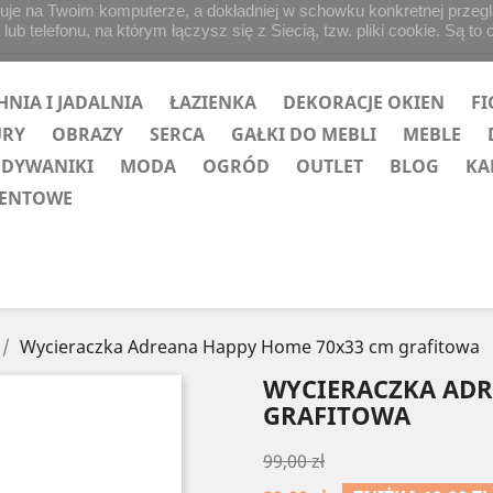
uje na Twoim komputerze, a dokładniej w schowku konkretnej przegląd
b telefonu, na którym łączysz się z Siecią, tzw. pliki cookie. Są to 
HNIA I JADALNIA
ŁAZIENKA
DEKORACJE OKIEN
FI
URY
OBRAZY
SERCA
GAŁKI DO MEBLI
MEBLE
 DYWANIKI
MODA
OGRÓD
OUTLET
BLOG
KA
ZENTOWE
Wycieraczka Adreana Happy Home 70x33 cm grafitowa
WYCIERACZKA ADR
GRAFITOWA
99,00 zł