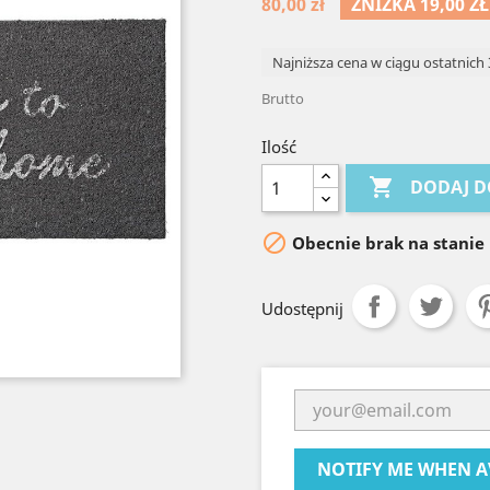
80,00 zł
ZNIŻKA 19,00 ZŁ
Najniższa cena w ciągu ostatnich 
Brutto
Ilość

DODAJ D

Obecnie brak na stanie
Udostępnij
NOTIFY ME WHEN A