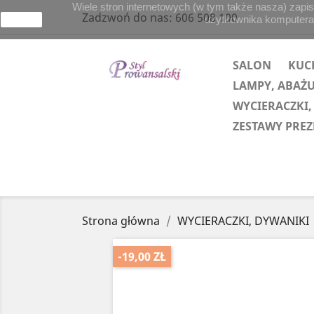
Wiele stron internetowych (w tym także nasza) zapis
Zadzwoń do nas:
606 508 100
użytkownika komputera lu
zamknij
SALON
KUC
LAMPY, ABAŻ
WYCIERACZKI,
ZESTAWY PRE
Strona główna
WYCIERACZKI, DYWANIKI
-19,00 ZŁ