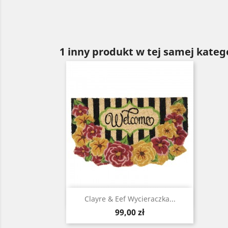
1 inny produkt w tej samej katego
Szybki podgląd

Clayre & Eef Wycieraczka...
Cena
99,00 zł