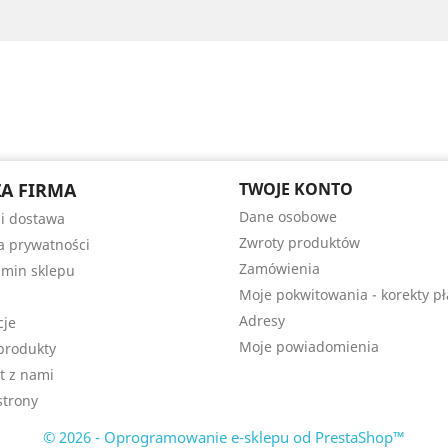
A FIRMA
TWOJE KONTO
Dane osobowe
 i dostawa
Zwroty produktów
ka prywatności
Zamówienia
min sklepu
Moje pokwitowania - korekty pł
Adresy
cje
Moje powiadomienia
produkty
t z nami
trony
© 2026 - Oprogramowanie e-sklepu od PrestaShop™