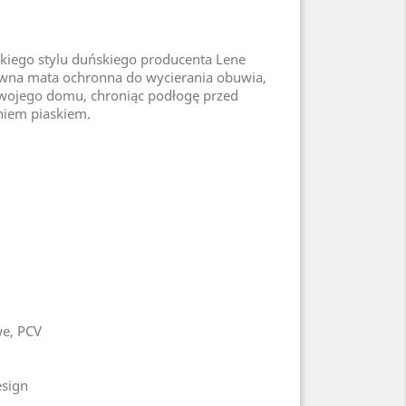
kiego stylu duńskiego producenta Lene
towna mata ochronna do wycierania obuwia,
Twojego domu, chroniąc podłogę przed
niem piaskiem.
we, PCV
esign