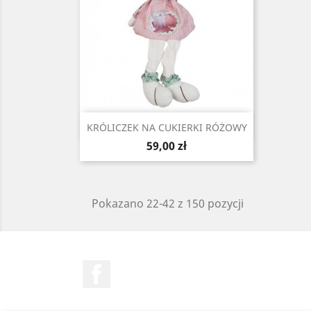
Szybki podgląd

KRÓLICZEK NA CUKIERKI RÓŻOWY
Cena
59,00 zł
Pokazano 22-42 z 150 pozycji
Facebook