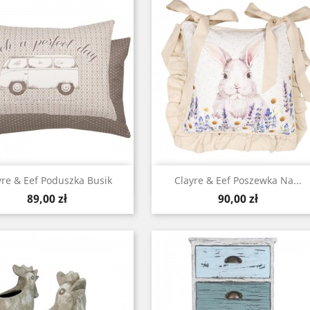
Szybki podgląd
Szybki podgląd


yre & Eef Poduszka Busik
Clayre & Eef Poszewka Na...
Cena
Cena
89,00 zł
90,00 zł