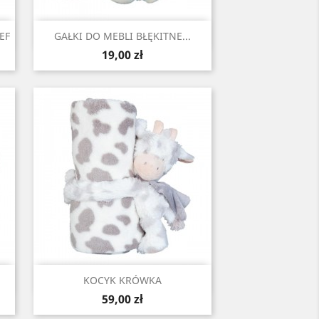
Szybki podgląd

EF
GAŁKI DO MEBLI BŁĘKITNE...
Cena
19,00 zł
Szybki podgląd

KOCYK KRÓWKA
Cena
59,00 zł