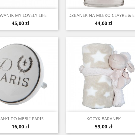
Szybki podgląd
Szybki podgląd


WANIK MY LOVELY LIFE
DZBANEK NA MLEKO CLAYRE & E
Cena
Cena
45,00 zł
44,00 zł
Szybki podgląd
Szybki podgląd


AŁKI DO MEBLI PARIS
KOCYK BARANEK
Cena
Cena
16,00 zł
59,00 zł