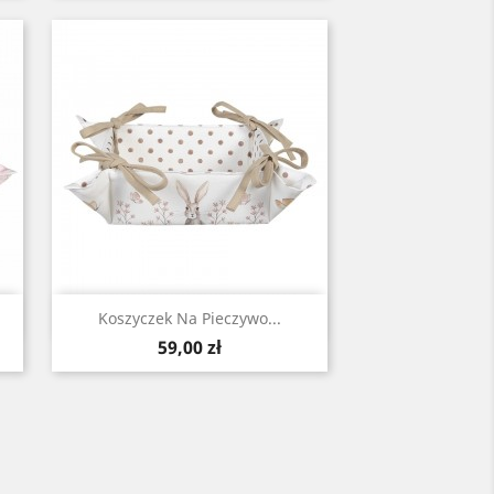
Szybki podgląd

Koszyczek Na Pieczywo...
Cena
59,00 zł