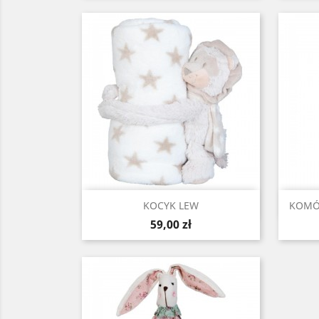
Szybki podgląd

KOCYK LEW
KOMÓ
Cena
59,00 zł