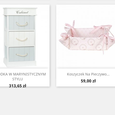
Szybki podgląd
Szybki podgląd


DKA W MARYNISTYCZNYM
Koszyczek Na Pieczywo...
STYLU
Cena
59,00 zł
Cena
313,65 zł