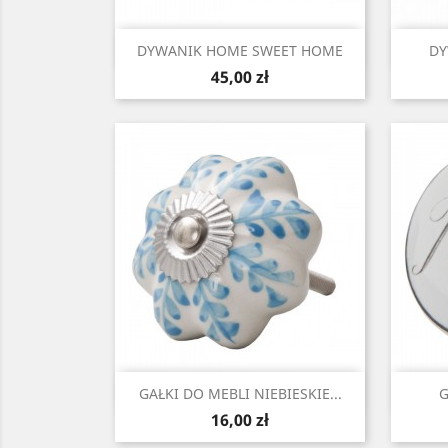
Szybki podgląd

DYWANIK HOME SWEET HOME
DY
Cena
45,00 zł
Szybki podgląd

GAŁKI DO MEBLI NIEBIESKIE...
G
Cena
16,00 zł