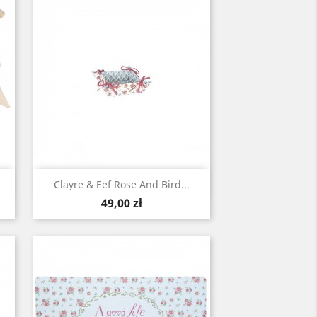
Szybki podgląd

Clayre & Eef Rose And Bird...
Cena
49,00 zł