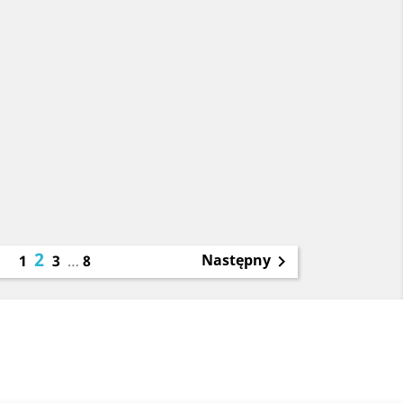
2
Następny
1
3
…
8
