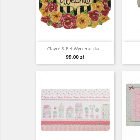
Szybki podgląd

Clayre & Eef Wycieraczka...
Cena
99,00 zł