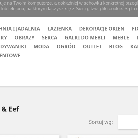
uje na Twoim komputerze, a dokładniej w schowku konkretnej przegląd
b telefonu, na którym łączysz się z Siecią, tzw. pliki cookie. Są to 
HNIA I JADALNIA
ŁAZIENKA
DEKORACJE OKIEN
FI
URY
OBRAZY
SERCA
GAŁKI DO MEBLI
MEBLE
 DYWANIKI
MODA
OGRÓD
OUTLET
BLOG
KA
ZENTOWE
 & Eef
Sortuj wg: