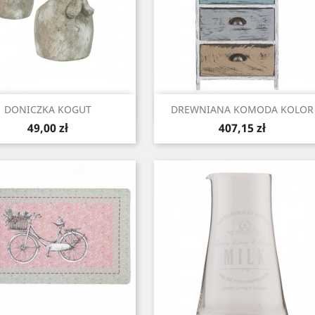
Szybki podgląd
Szybki podgląd


DONICZKA KOGUT
DREWNIANA KOMODA KOLOR
Cena
Cena
49,00 zł
407,15 zł