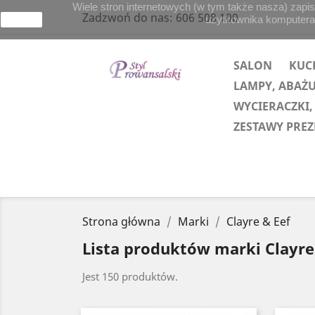
Wiele stron internetowych (w tym także nasza) zapis
Zadzwoń do nas:
606 508 100
użytkownika komputera lu
zamknij
SALON
KUC
LAMPY, ABAŻ
WYCIERACZKI,
ZESTAWY PRE
Strona główna
Marki
Clayre & Eef
Lista produktów marki Clayre
Jest 150 produktów.