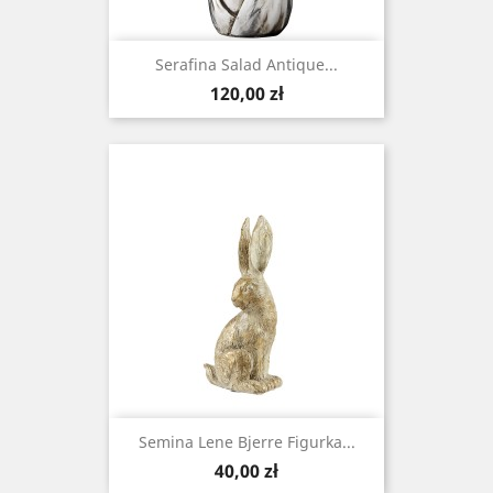
Serafina Salad Antique...
Cena
120,00 zł
Semina Lene Bjerre Figurka...
Cena
40,00 zł