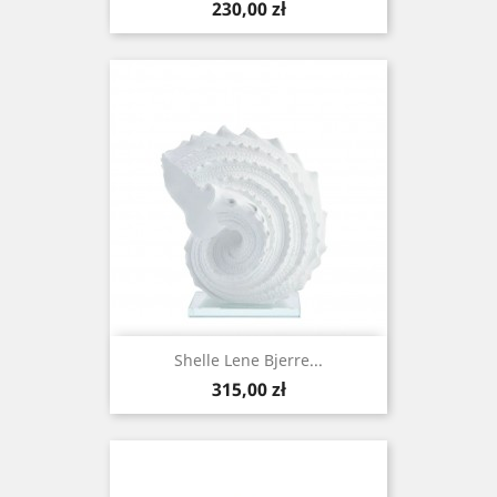
Cena
230,00 zł
Shelle Lene Bjerre...
Cena
315,00 zł