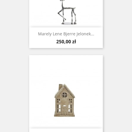
Marely Lene Bjerre Jelonek...
Cena
250,00 zł