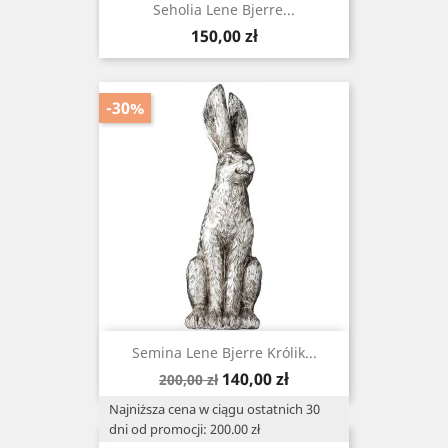
Seholia Lene Bjerre...
Cena
150,00 zł
-30%
Semina Lene Bjerre Królik...
Cena
Cena
140,00 zł
200,00 zł
podstawowa
Najniższa cena w ciągu ostatnich 30
dni od promocji: 200.00 zł