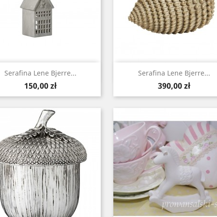
Szybki podgląd
Szybki podgląd


Serafina Lene Bjerre...
Serafina Lene Bjerre...
Cena
Cena
150,00 zł
390,00 zł