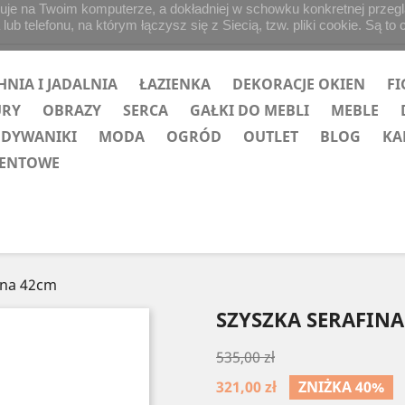
uje na Twoim komputerze, a dokładniej w schowku konkretnej przegląd
b telefonu, na którym łączysz się z Siecią, tzw. pliki cookie. Są to 
HNIA I JADALNIA
ŁAZIENKA
DEKORACJE OKIEN
FI
URY
OBRAZY
SERCA
GAŁKI DO MEBLI
MEBLE
 DYWANIKI
MODA
OGRÓD
OUTLET
BLOG
KA
ZENTOWE
ina 42cm
SZYSZKA SERAFINA
535,00 zł
321,00 zł
ZNIŻKA 40%