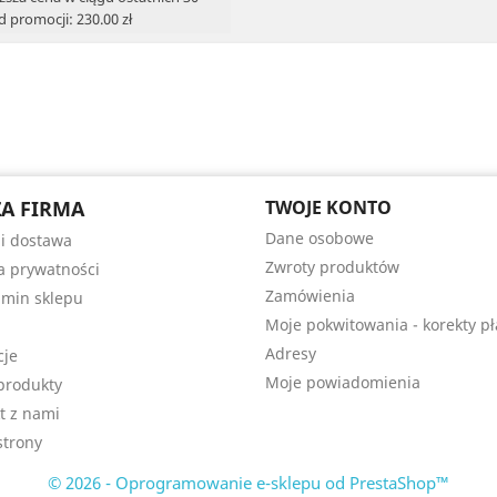
d promocji: 230.00 zł
A FIRMA
TWOJE KONTO
Dane osobowe
 i dostawa
Zwroty produktów
ka prywatności
Zamówienia
min sklepu
Moje pokwitowania - korekty pł
Adresy
cje
Moje powiadomienia
produkty
t z nami
trony
© 2026 - Oprogramowanie e-sklepu od PrestaShop™