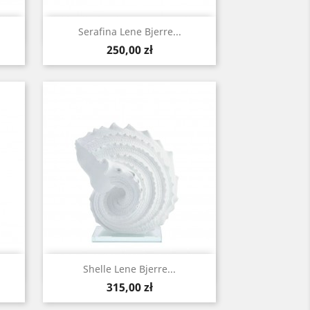
Szybki podgląd

Serafina Lene Bjerre...
Cena
250,00 zł
Szybki podgląd

Shelle Lene Bjerre...
Cena
315,00 zł