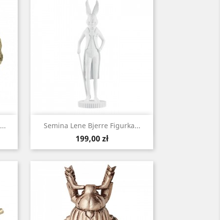
Szybki podgląd

..
Semina Lene Bjerre Figurka...
Cena
199,00 zł