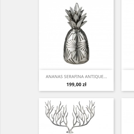
Szybki podgląd

ANANAS SERAFINA ANTIQUE...
Cena
199,00 zł