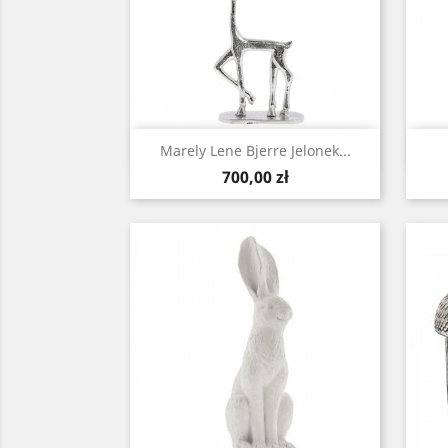
Szybki podgląd

Marely Lene Bjerre Jelonek...
Cena
700,00 zł