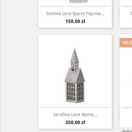
Szybki podgląd

Semina Lene Bjerre Figurka...
Cena
159,00 zł
-60,
Szybki podgląd

Serafina Lene Bjerre...
Cena
350,00 zł
Najni