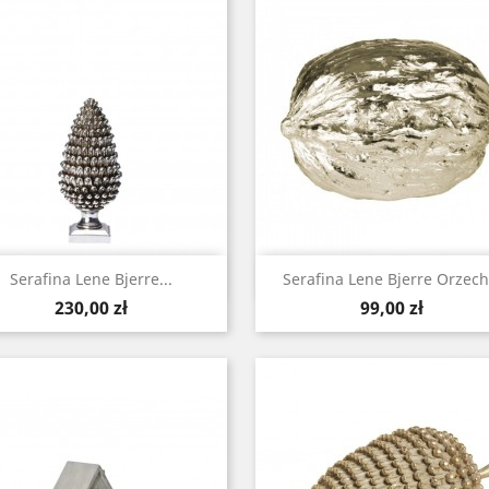
Szybki podgląd
Szybki podgląd


Serafina Lene Bjerre...
Serafina Lene Bjerre Orzech.
Cena
Cena
230,00 zł
99,00 zł