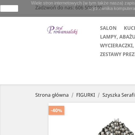
Wiele stron internetowych (w tym także nasza) zapis
Zadzwoń do nas:
606 508 100
użytkownika komputera lu
zamknij
SALON
KUC
LAMPY, ABAŻ
WYCIERACZKI,
ZESTAWY PRE
Strona główna
FIGURKI
Szyszka Seraf
-40%