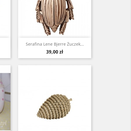
Szybki podgląd

Serafina Lene Bjerre Żuczek...
Cena
39,00 zł