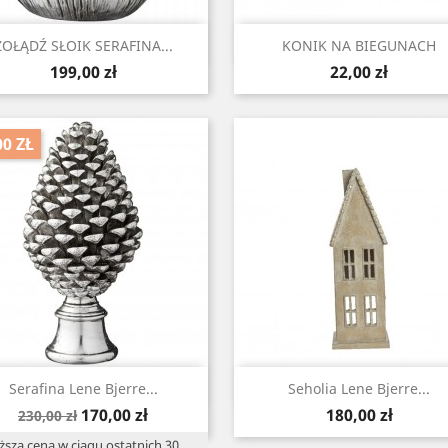
Szybki podgląd
Szybki podgląd


ŻOŁĄDŹ SŁOIK SERAFINA...
KONIK NA BIEGUNACH
Cena
Cena
199,00 zł
22,00 zł
00 ZŁ
Szybki podgląd
Szybki podgląd


Serafina Lene Bjerre...
Seholia Lene Bjerre...
Cena
Cena
Cena
170,00 zł
180,00 zł
230,00 zł
podstawowa
ższa cena w ciągu ostatnich 30