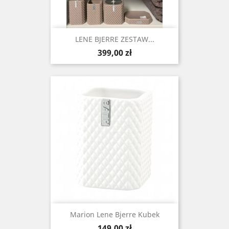
LENE BJERRE ZESTAW...
Cena
399,00 zł
Marion Lene Bjerre Kubek
Cena
149,00 zł