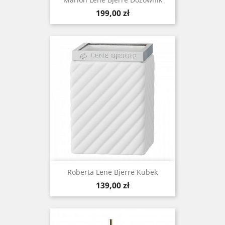
Cena
199,00 zł
Roberta Lene Bjerre Kubek
Cena
139,00 zł