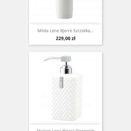
Milda Lene Bjerre Szczotka...
Cena
229,00 zł
Marion Lene Bjerre Dozownik