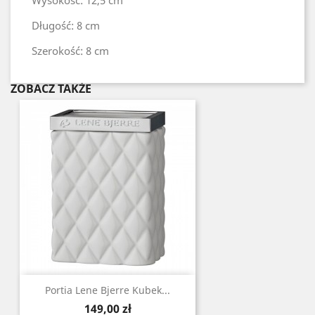
Wysokość: 12,5 cm
Długość: 8 cm
Szerokość: 8 cm
ZOBACZ TAKŻE
Portia Lene Bjerre Kubek...
Cena
149,00 zł