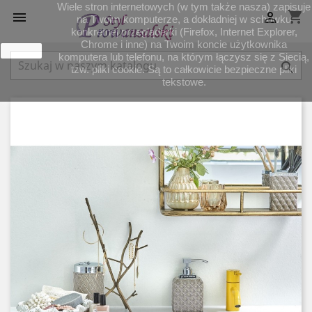
Wiele stron internetowych (w tym także nasza) zapisuje
shopping_cart


na Twoim komputerze, a dokładniej w schowku
konkretnej przeglądarki (Firefox, Internet Explorer,
Chrome i inne) na Twoim koncie użytkownika
zamknij
komputera lub telefonu, na którym łączysz się z Siecią,

tzw. pliki cookie. Są to całkowicie bezpieczne pliki
tekstowe.