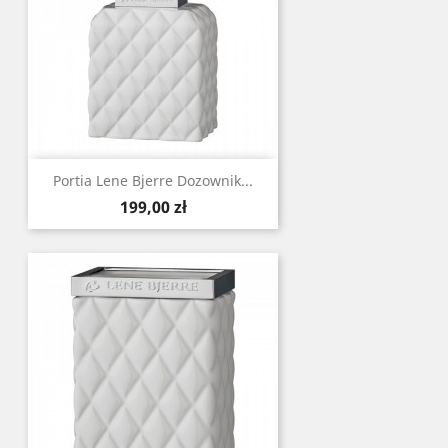
Portia Lene Bjerre Dozownik...
Cena
199,00 zł