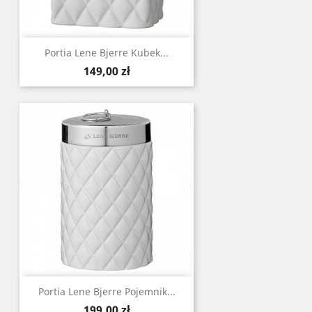
Portia Lene Bjerre Kubek...
Cena
149,00 zł
Portia Lene Bjerre Pojemnik...
Cena
199,00 zł