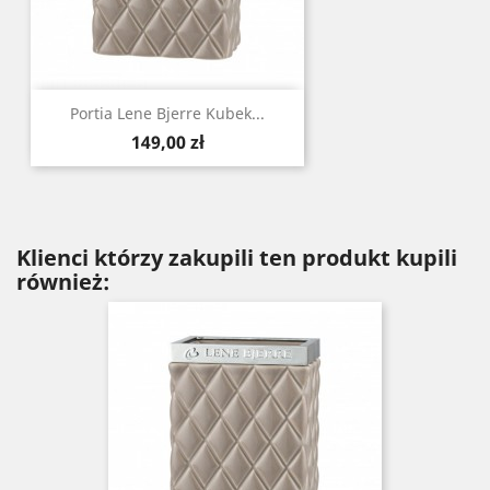
Portia Lene Bjerre Kubek...
Cena
149,00 zł
Klienci którzy zakupili ten produkt kupili
również: