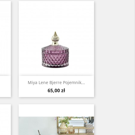
Szybki podgląd

Miya Lene Bjerre Pojemnik...
Cena
65,00 zł