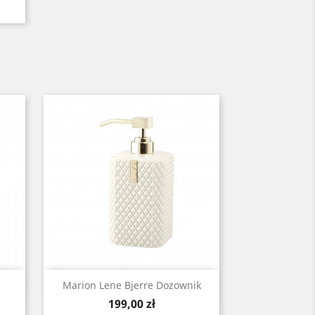
Szybki podgląd

Marion Lene Bjerre Dozownik
Cena
199,00 zł