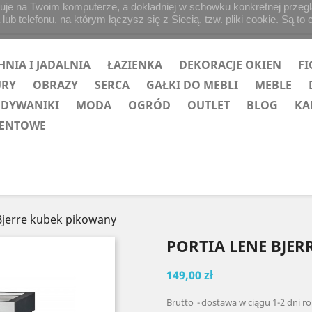
uje na Twoim komputerze, a dokładniej w schowku konkretnej przegląd
b telefonu, na którym łączysz się z Siecią, tzw. pliki cookie. Są to 
HNIA I JADALNIA
ŁAZIENKA
DEKORACJE OKIEN
FI
URY
OBRAZY
SERCA
GAŁKI DO MEBLI
MEBLE
 DYWANIKI
MODA
OGRÓD
OUTLET
BLOG
KA
ZENTOWE
Bjerre kubek pikowany
PORTIA LENE BJE
149,00 zł
Brutto
dostawa w ciągu 1-2 dni r