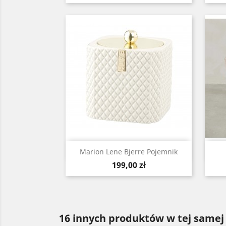
Szybki podgląd

Marion Lene Bjerre Pojemnik
Cena
199,00 zł
16 innych produktów w tej samej 