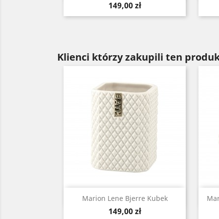
Cena
149,00 zł
Klienci którzy zakupili ten produk
Szybki podgląd

Marion Lene Bjerre Kubek
Mar
Cena
149,00 zł