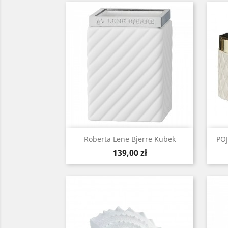
Szybki podgląd

Roberta Lene Bjerre Kubek
PO
Cena
139,00 zł