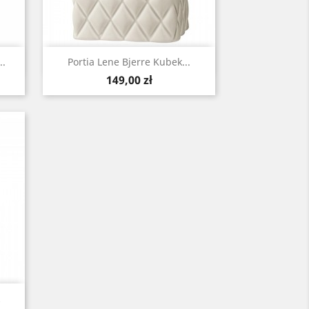
Szybki podgląd

..
Portia Lene Bjerre Kubek...
Cena
149,00 zł