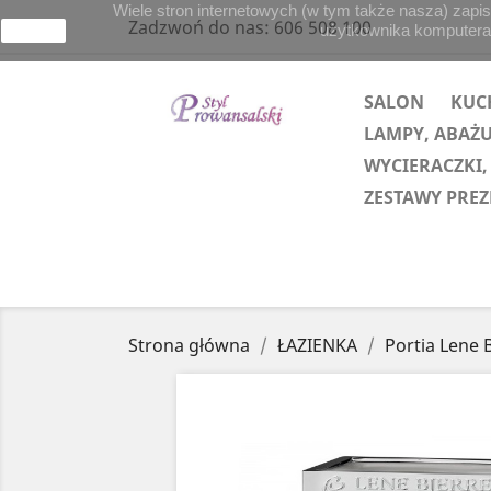
Wiele stron internetowych (w tym także nasza) zapis
Zadzwoń do nas:
606 508 100
użytkownika komputera lu
zamknij
SALON
KUC
LAMPY, ABAŻ
WYCIERACZKI,
ZESTAWY PRE
Strona główna
ŁAZIENKA
Portia Lene 