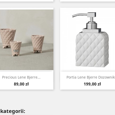
Szybki podgląd
Szybki podgląd


Precious Lene Bjerre...
Portia Lene Bjerre Dozownik.
Cena
Cena
89,00 zł
199,00 zł
kategorii: