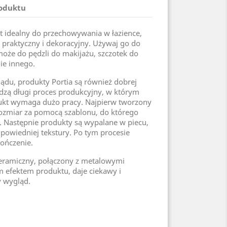
roduktu
st idealny do przechowywania w łazience,
 praktyczny i dekoracyjny. Używaj go do
może do pędzli do makijażu, szczotek do
ie innego.
ądu, produkty Portia są również dobrej
odzą długi proces produkcyjny, w którym
ukt wymaga dużo pracy. Najpierw tworzony
 rozmiar za pomocą szablonu, do którego
. Następnie produkty są wypalane w piecu,
powiedniej tekstury. Po tym procesie
ończenie.
eramiczny, połączony z metalowymi
m efektem produktu, daje ciekawy i
y wygląd.