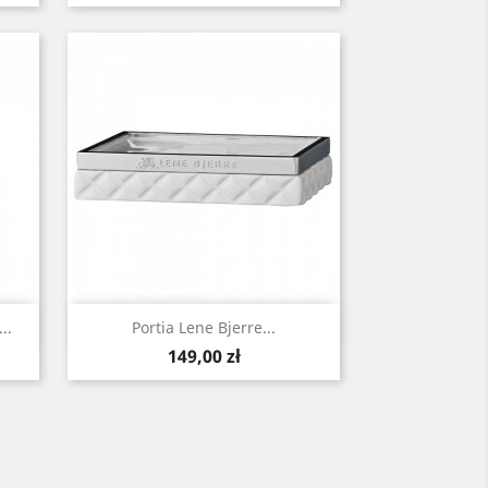
Szybki podgląd

..
Portia Lene Bjerre...
Cena
149,00 zł