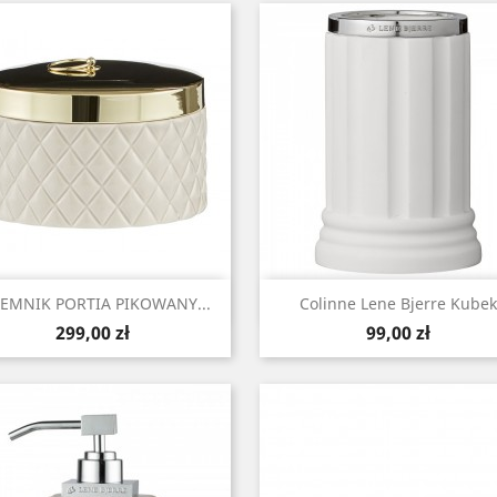
Szybki podgląd
Szybki podgląd


JEMNIK PORTIA PIKOWANY...
Colinne Lene Bjerre Kubek
Cena
Cena
299,00 zł
99,00 zł