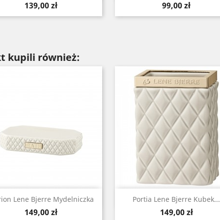
Cena
Cena
139,00 zł
99,00 zł
t kupili również:
Szybki podgląd
Szybki podgląd


ion Lene Bjerre Mydelniczka
Portia Lene Bjerre Kubek...
Cena
Cena
149,00 zł
149,00 zł