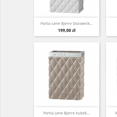
Szybki podgląd

Portia Lene Bjerre Dozownik...
Cena
199,00 zł
Szybki podgląd

Portia Lene Bjerre Kubek...