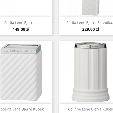
Szybki podgląd
Szybki podgląd


Portia Lene Bjerre...
Portia Lene Bjerre Szczotka.
Cena
Cena
149,00 zł
229,00 zł
Szybki podgląd
Szybki podgląd


Roberta Lene Bjerre Kubek
Colinne Lene Bjerre Kubek