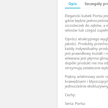
Opis
Szczegóły p
Elegancki kubek Portia je
gdzie będzie jednocześnie
szczoteczek do zębów, a 
włosów lub czegoś zupełn
Oprócz atrakcyjnego wygl
jakości. Produkty przech
każdy indywidualny prod
jest prawidłowy kształt i
wlewana jest płynna glina
dopóki produkt nie ma od
otrzymują ostateczne wyk
Piękny arlekinowy wzór c
krawędziami i błyszczący
jednocześnie ekskluzywn
Cechy:
Seria: Portia