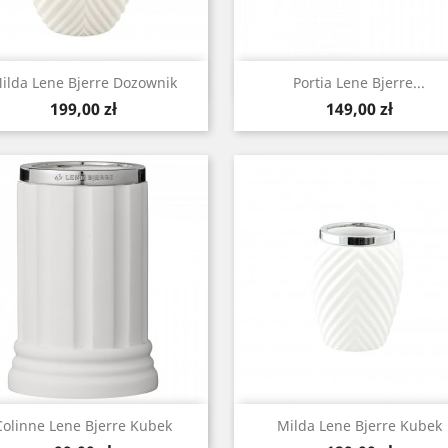
Szybki podgląd
Szybki podgląd


ilda Lene Bjerre Dozownik
Portia Lene Bjerre...
Cena
Cena
199,00 zł
149,00 zł
Szybki podgląd
Szybki podgląd


Colinne Lene Bjerre Kubek
Milda Lene Bjerre Kubek