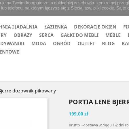
uje na Twoim komputerze, a dokładniej w schowku konkretnej przegląd
b telefonu, na którym łączysz się z Siecią, tzw. pliki cookie. Są to 
HNIA I JADALNIA
ŁAZIENKA
DEKORACJE OKIEN
FI
URY
OBRAZY
SERCA
GAŁKI DO MEBLI
MEBLE
 DYWANIKI
MODA
OGRÓD
OUTLET
BLOG
KA
ZENTOWE
Bjerre dozownik pikowany
PORTIA LENE BJE
199,00 zł
Brutto
dostawa w ciągu 1-2 dni r