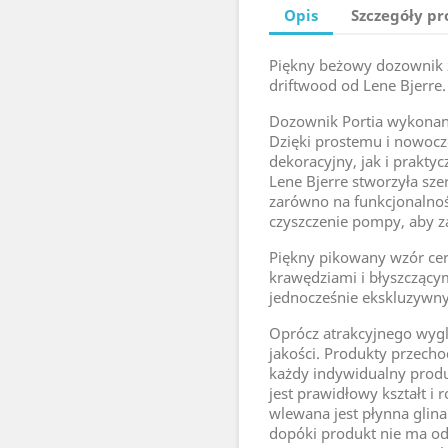
Opis
Szczegóły p
Piękny beżowy dozownik 
driftwood od Lene Bjerre.
Dozownik Portia wykonany
Dzięki prostemu i nowoc
dekoracyjny, jak i prakty
Lene Bjerre stworzyła sz
zarówno na funkcjonalność
czyszczenie pompy, aby z
Piękny pikowany wzór ce
krawędziami i błyszczący
jednocześnie ekskluzywn
Oprócz atrakcyjnego wygl
jakości. Produkty przech
każdy indywidualny prod
jest prawidłowy kształt i
wlewana jest płynna glina
dopóki produkt nie ma od