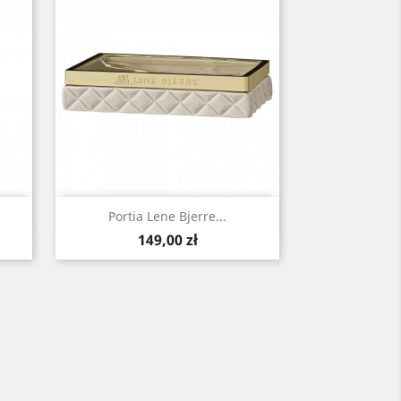
Szybki podgląd

Portia Lene Bjerre...
Cena
149,00 zł