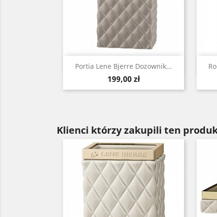
Szybki podgląd

Portia Lene Bjerre Dozownik...
Ro
Cena
199,00 zł
Klienci którzy zakupili ten produk