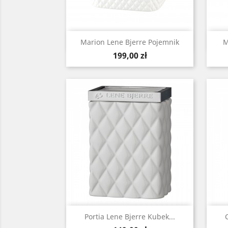
Szybki podgląd

Marion Lene Bjerre Pojemnik
M
Cena
199,00 zł
Szybki podgląd

Portia Lene Bjerre Kubek...