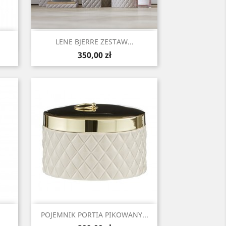
Szybki podgląd

LENE BJERRE ZESTAW...
Cena
350,00 zł
Szybki podgląd

POJEMNIK PORTIA PIKOWANY...