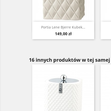
Szybki podgląd

Portia Lene Bjerre Kubek...
Cena
149,00 zł
16 innych produktów w tej samej 