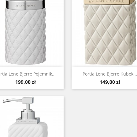
Szybki podgląd
Szybki podgląd


rtia Lene Bjerre Pojemnik...
Portia Lene Bjerre Kubek...
Cena
Cena
199,00 zł
149,00 zł