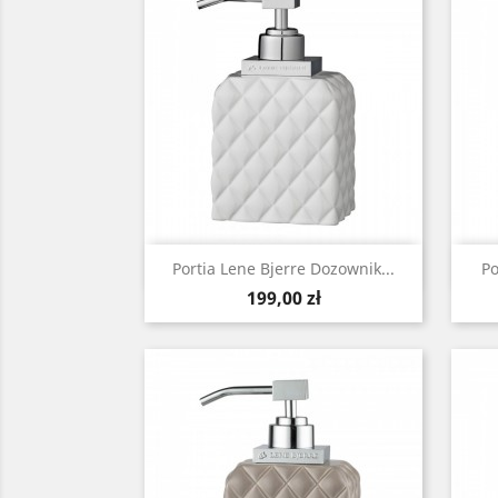
Szybki podgląd

Portia Lene Bjerre Dozownik...
Po
Cena
199,00 zł