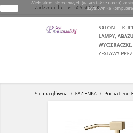
Wiele stron internetowych (w tym także nasza) zapis
Zadzwoń do nas:
606 508 100
użytkownika komputera lu
zamknij
SALON
KUC
LAMPY, ABAŻ
WYCIERACZKI,
ZESTAWY PRE
Strona główna
ŁAZIENKA
Portia Lene 