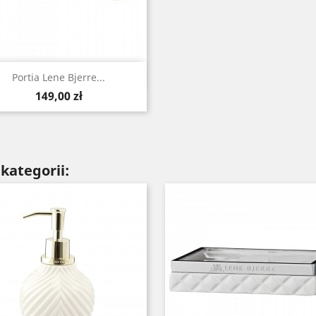
Szybki podgląd

Portia Lene Bjerre...
Cena
149,00 zł
kategorii: