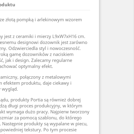
roduktu
ze złotą pompką i arlekinowym wzorem
 jest z ceramiki i mierzy L9xW7xH16 cm.
zesnemu designowi dozownik jest zarówno
czny. Odzwierciedla styl i nowoczesność.
eroką gamę dozowników z naciskiem
, jak i design. Zalecamy regularne
achować optymalny efekt.
ramiczny, połączony z metalowymi
m efektem produktu, daje ciekawy i
y wygląd.
ądu, produkty Portia są również dobrej
odzą długi proces produkcyjny, w którym
ukt wymaga dużo pracy. Najpierw tworzony
 rozmiar za pomocą szablonu, do którego
. Następnie produkty są wypalane w piecu,
powiedniej tekstury. Po tym procesie