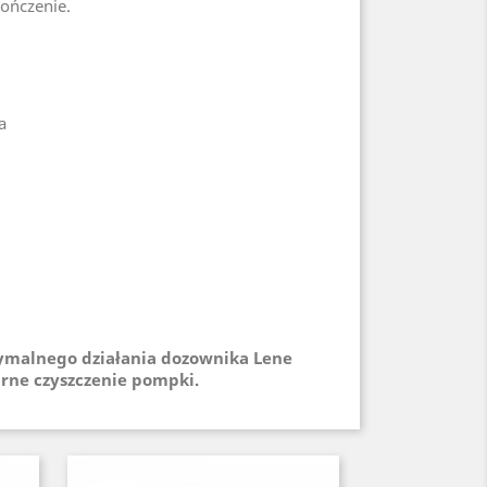
ończenie.
a
ymalnego działania dozownika Lene
arne czyszczenie pompki.