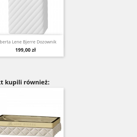
Szybki podgląd

berta Lene Bjerre Dozownik
Cena
199,00 zł
t kupili również: