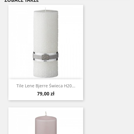
ZOBACZ TAKŻE
Tile Lene Bjerre Świeca H20...
Cena
79,00 zł