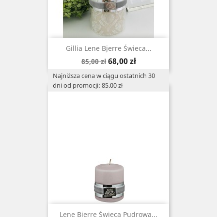
Gillia Lene Bjerre Świeca...
Cena
Cena
68,00 zł
85,00 zł
podstawowa
Najniższa cena w ciągu ostatnich 30
dni od promocji: 85.00 zł
Lene Bjerre Świeca Pudrowa ...