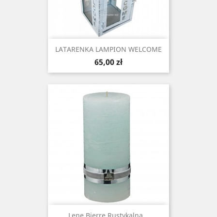
LATARENKA LAMPION WELCOME
Cena
65,00 zł
Lene Bjerre Rustykalna...