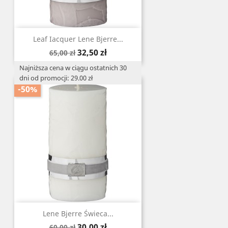
Leaf Iacquer Lene Bjerre...
Cena
Cena
32,50 zł
65,00 zł
podstawowa
Najniższa cena w ciągu ostatnich 30
dni od promocji: 29.00 zł
-50%
Lene Bjerre Świeca...
Cena
Cena
30,00 zł
60,00 zł