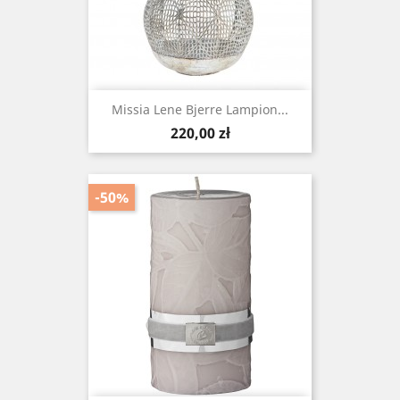
Missia Lene Bjerre Lampion...
Cena
220,00 zł
-50%