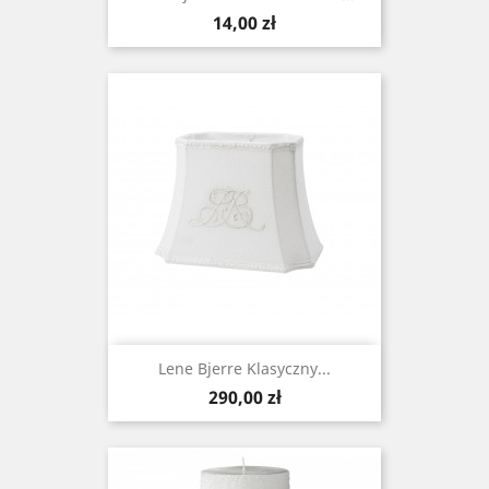
Cena
14,00 zł
Lene Bjerre Klasyczny...
Cena
290,00 zł