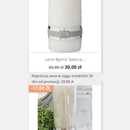
Lene Bjerre Świeca...
Cena
Cena
30,00 zł
60,00 zł
podstawowa
Najniższa cena w ciągu ostatnich 30
dni od promocji: 29.00 zł
-17,00 ZŁ