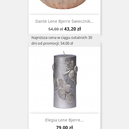
Dante Lene Bjerre Świecznik...
Cena
Cena
43,20 zł
54,00 zł
podstawowa
Najniższa cena w ciągu ostatnich 30
dni od promocji: 54.00 zł
Elegia Lene Bjerre...
Cena
79,00 zł