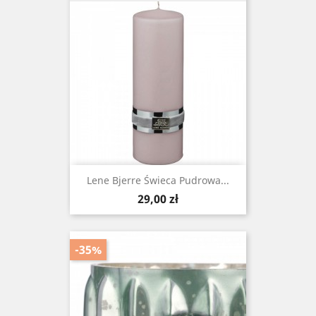
Lene Bjerre Świeca Pudrowa ...
Cena
29,00 zł
-35%