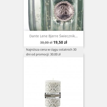
Dante Lene Bjerre Świecznik...
Cena
Cena
19,50 zł
30,00 zł
podstawowa
Najniższa cena w ciągu ostatnich 30
dni od promocji: 30.00 zł