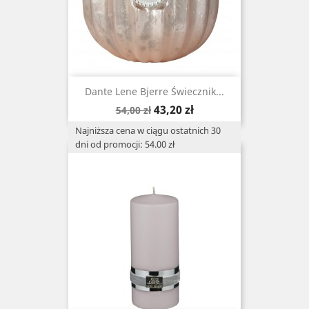
Dante Lene Bjerre Świecznik...
Cena
Cena
43,20 zł
54,00 zł
podstawowa
Najniższa cena w ciągu ostatnich 30
dni od promocji: 54.00 zł