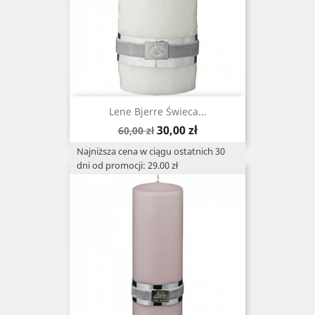
Lene Bjerre Świeca...
Cena
Cena
30,00 zł
60,00 zł
podstawowa
Najniższa cena w ciągu ostatnich 30
dni od promocji: 29.00 zł