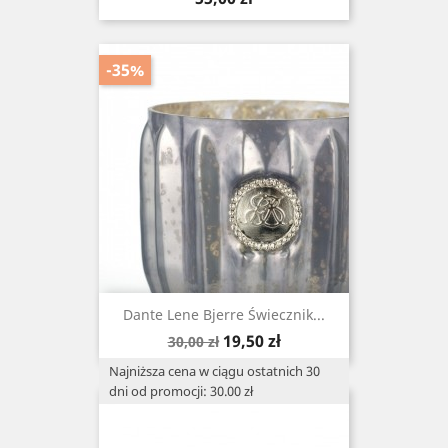
-35%
Dante Lene Bjerre Świecznik...
Cena
Cena
19,50 zł
30,00 zł
podstawowa
Najniższa cena w ciągu ostatnich 30
dni od promocji: 30.00 zł