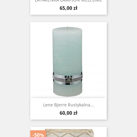
Cena
65,00 zł
Lene Bjerre Rustykalna...
Cena
60,00 zł
-50%