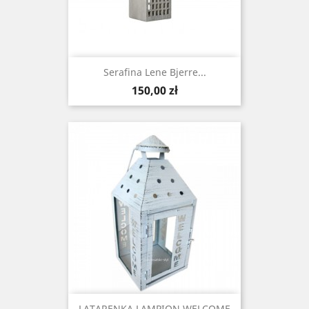
Serafina Lene Bjerre...
Cena
150,00 zł
LATARENKA LAMPION WELCOME