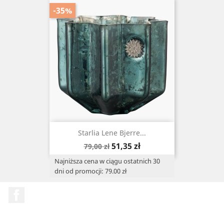
-35%
Starlia Lene Bjerre...
Cena
Cena
51,35 zł
79,00 zł
podstawowa
Najniższa cena w ciągu ostatnich 30
dni od promocji: 79.00 zł
Facebook