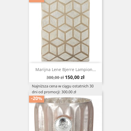
Marijna Lene Bjerre Lampion...
Cena
Cena
150,00 zł
300,00 zł
podstawowa
Najniższa cena w ciągu ostatnich 30
dni od promocji: 300.00 zł
-20%