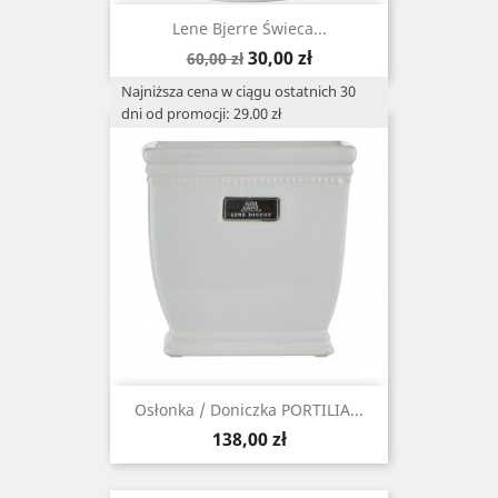
Lene Bjerre Świeca...
Cena
Cena
30,00 zł
60,00 zł
podstawowa
Najniższa cena w ciągu ostatnich 30
dni od promocji: 29.00 zł
Osłonka / Doniczka PORTILIA...
Cena
138,00 zł