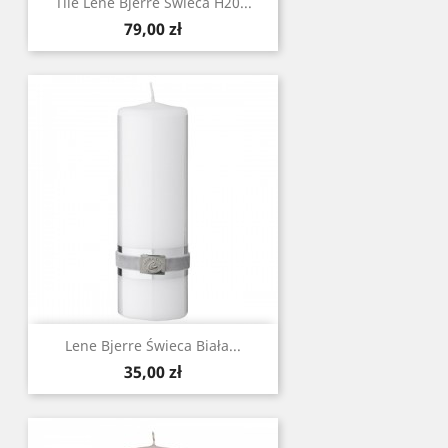
Tile Lene Bjerre Świeca H20...
Cena
79,00 zł
Lene Bjerre Świeca Biała...
Cena
35,00 zł