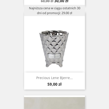
Cena
Cena
30,00 zł
60,00 zł
podstawowa
Najniższa cena w ciągu ostatnich 30
dni od promocji: 29.00 zł
Precious Lene Bjerre...
Cena
59,00 zł