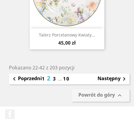
Talerz Porcelanowy Kwiaty...
Cena
45,00 zł
Pokazano 22-42 z 203 pozycji
2
Poprzedni
Następny

1
3
…
10

Powrót do góry

Facebook