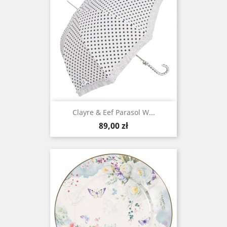
Clayre & Eef Parasol W...
Cena
89,00 zł