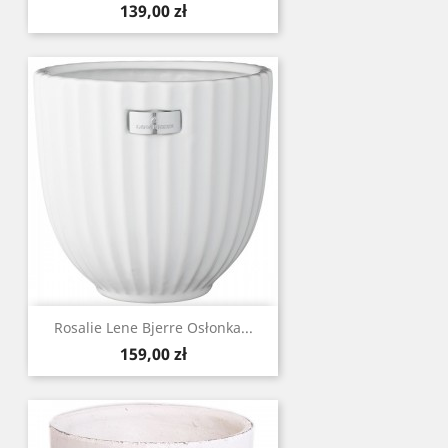
Cena
139,00 zł
Rosalie Lene Bjerre Osłonka...
Cena
159,00 zł