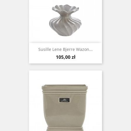
Susille Lene Bjerre Wazon...
Cena
105,00 zł