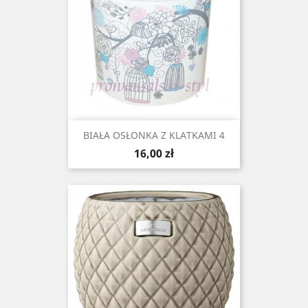
BIAŁA OSŁONKA Z KLATKAMI 4
Cena
16,00 zł