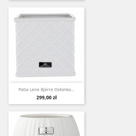
Patia Lene Bjerre Osłonka...
Cena
299,00 zł