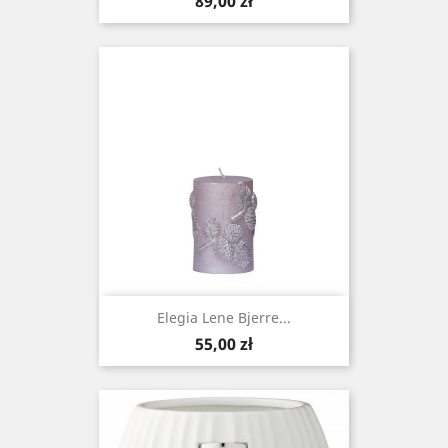
Cena
89,00 zł
Elegia Lene Bjerre...
Cena
55,00 zł