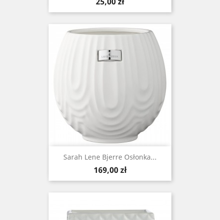
Cena
25,00 zł
Sarah Lene Bjerre Osłonka...
Cena
169,00 zł