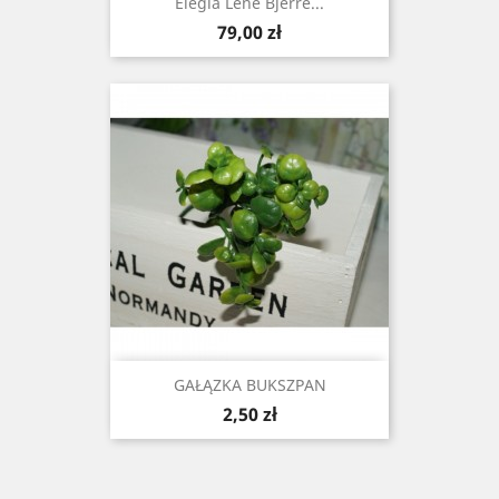
Elegia Lene Bjerre...
Cena
79,00 zł
GAŁĄZKA BUKSZPAN
Cena
2,50 zł