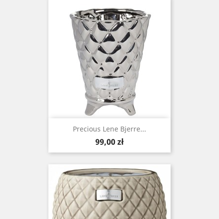
Precious Lene Bjerre...
Cena
99,00 zł