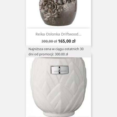
Reika Osłonka Driftwood...
Cena
Cena
165,00 zł
300,00 zł
podstawowa
Najniższa cena w ciągu ostatnich 30
dni od promocji: 300.00 zł