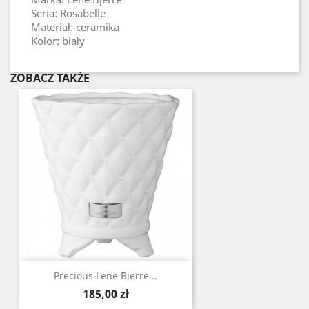
Seria: Rosabelle
Materiał: ceramika
Kolor: biały
ZOBACZ TAKŻE
Precious Lene Bjerre...
Cena
185,00 zł