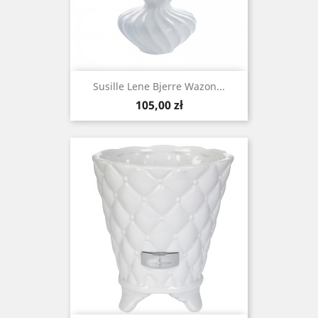
Susille Lene Bjerre Wazon...
Cena
105,00 zł