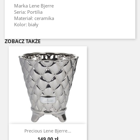
Marka Lene Bjerre
Seria: Portilia
Materiał: ceramika
Kolor: biały
ZOBACZ TAKŻE
Precious Lene Bjerre...
Cena
149,00 zł