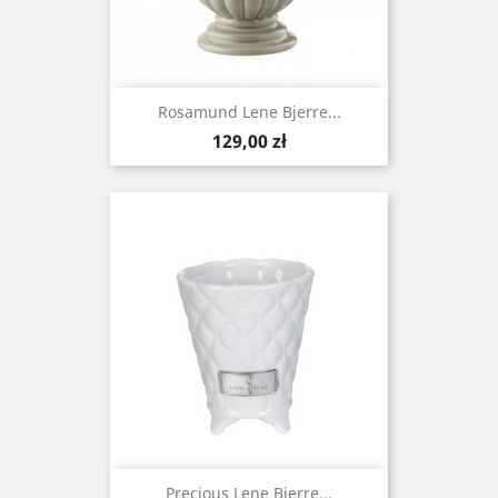
Rosamund Lene Bjerre...
Cena
129,00 zł
Precious Lene Bjerre...