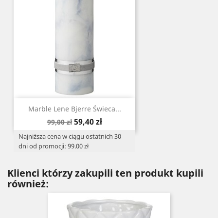
Marble Lene Bjerre Świeca...
Cena
Cena
59,40 zł
99,00 zł
podstawowa
Najniższa cena w ciągu ostatnich 30
dni od promocji: 99.00 zł
Klienci którzy zakupili ten produkt kupili
również: