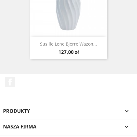
Susille Lene Bjerre Wazon...
Cena
127,00 zł
Facebook
PRODUKTY

NASZA FIRMA
