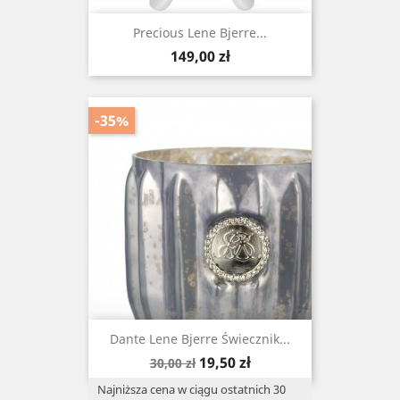
Precious Lene Bjerre...
Cena
149,00 zł
-35%
Dante Lene Bjerre Świecznik...
Cena
Cena
19,50 zł
30,00 zł
podstawowa
Najniższa cena w ciągu ostatnich 30