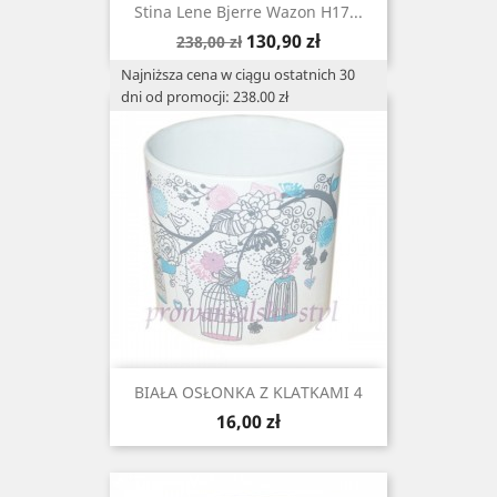
Stina Lene Bjerre Wazon H17...
Cena
Cena
130,90 zł
238,00 zł
podstawowa
Najniższa cena w ciągu ostatnich 30
dni od promocji: 238.00 zł
BIAŁA OSŁONKA Z KLATKAMI 4
Cena
16,00 zł