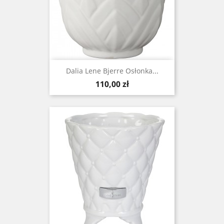
Dalia Lene Bjerre Osłonka...
Cena
110,00 zł