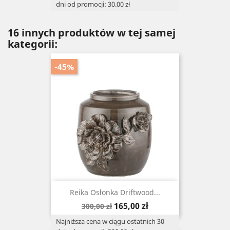
dni od promocji: 30.00 zł
16 innych produktów w tej samej
kategorii:
-45%
Reika Osłonka Driftwood...
Cena
Cena
165,00 zł
300,00 zł
podstawowa
Najniższa cena w ciągu ostatnich 30