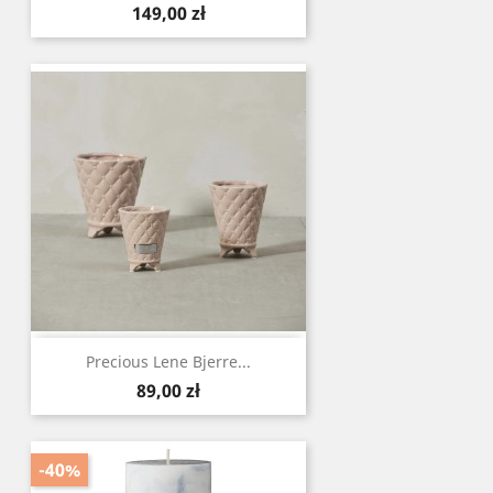
Cena
149,00 zł
Precious Lene Bjerre...
Cena
89,00 zł
-40%