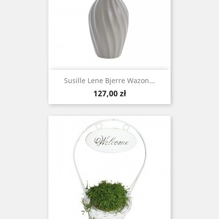
Susille Lene Bjerre Wazon...
Cena
127,00 zł