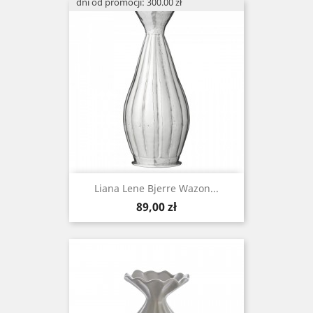
dni od promocji: 300.00 zł
Liana Lene Bjerre Wazon...
Cena
89,00 zł