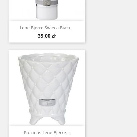
Lene Bjerre Świeca Biała...
Cena
35,00 zł
Precious Lene Bjerre...