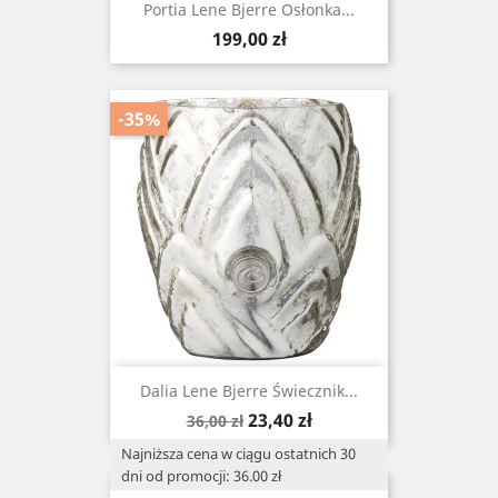
Portia Lene Bjerre Osłonka...
Cena
199,00 zł
-35%
Dalia Lene Bjerre Świecznik...
Cena
Cena
23,40 zł
36,00 zł
podstawowa
Najniższa cena w ciągu ostatnich 30
dni od promocji: 36.00 zł