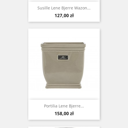
Susille Lene Bjerre Wazon...
Cena
127,00 zł
Portilia Lene Bjerre...
Cena
158,00 zł