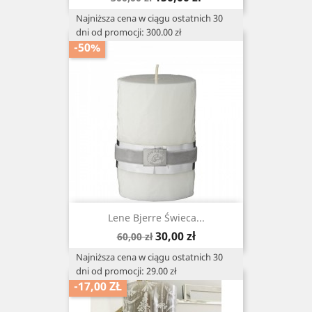
podstawowa
Najniższa cena w ciągu ostatnich 30
dni od promocji: 300.00 zł
-50%
Lene Bjerre Świeca...
Cena
Cena
30,00 zł
60,00 zł
podstawowa
Najniższa cena w ciągu ostatnich 30
dni od promocji: 29.00 zł
-17,00 ZŁ