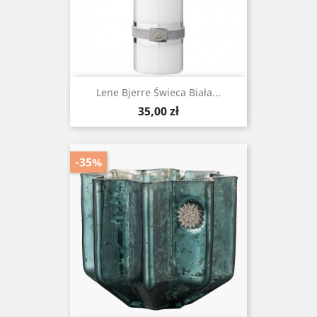
Lene Bjerre Świeca Biała...
Cena
35,00 zł
-35%