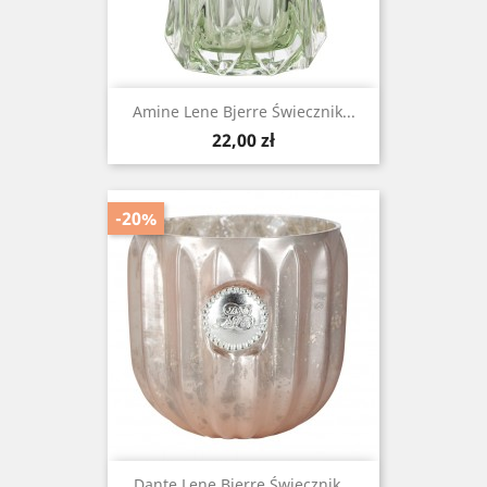
Amine Lene Bjerre Świecznik...
Cena
22,00 zł
-20%
Dante Lene Bjerre Świecznik...