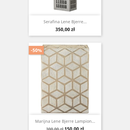
Serafina Lene Bjerre...
Cena
350,00 zł
-50%
Marijna Lene Bjerre Lampion...
Cena
Cena
150,00 zł
300,00 zł