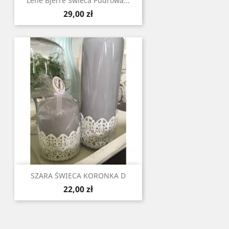
Lene Bjerre Świeca Pudrowa ...
Cena
29,00 zł
SZARA ŚWIECA KORONKA D
Cena
22,00 zł