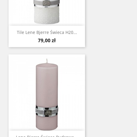
Tile Lene Bjerre Świeca H20...
Cena
79,00 zł