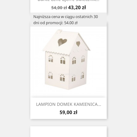
Cena
Cena
43,20 zł
54,00 zł
podstawowa
Najniższa cena w ciągu ostatnich 30
dni od promocji: 54.00 zł
LAMPION DOMEK KAMIENICA...
Cena
59,00 zł