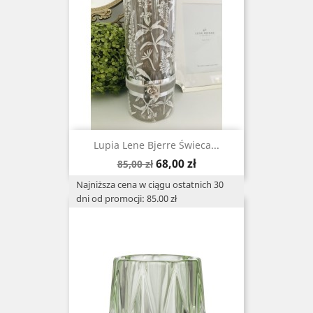
Lupia Lene Bjerre Świeca...
Cena
Cena
68,00 zł
85,00 zł
podstawowa
Najniższa cena w ciągu ostatnich 30
dni od promocji: 85.00 zł