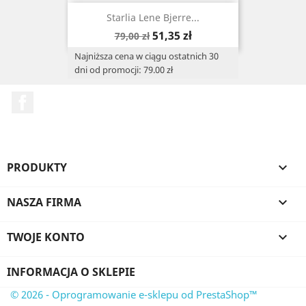
Starlia Lene Bjerre...
Cena
Cena
51,35 zł
79,00 zł
podstawowa
Najniższa cena w ciągu ostatnich 30
dni od promocji: 79.00 zł
Facebook
PRODUKTY

NASZA FIRMA

TWOJE KONTO

INFORMACJA O SKLEPIE
© 2026 - Oprogramowanie e-sklepu od PrestaShop™