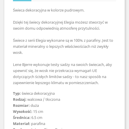
Świeca dekoracyjna w kolorze pudrowym.
Dzięki tej świecy dekoracyjnej Elegia możesz stworzyć w
swoim domu odpowiednią atmosferę przytulności.
Świece z serii Elegia wykonane są w 100% z parafiny. Jest to
materiał mineralny o lepszych właściwościach niż zwykły
wosk.
Lene Bjerre wykonuje testy sadzy na swoich świecach, aby
upewnić się, że wosk nie przekracza wymagań UE
dotyczących ścisłych limitów sadzy - to nasz sposób na
zapewnienie lepszego klimatu w pomieszczeniach.
Typ:
świeca dekoracyjna
Rodzaj:
walcowa / tłoczona
Rozmiar:
duża
Wysokość:
15 cm
Średnica:
6.5 cm
Materiał:
parafina