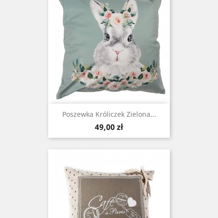
Poszewka Króliczek Zielona...
Cena
49,00 zł