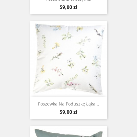
Cena
59,00 zł
Poszewka Na Poduszkę Łąka...
Cena
59,00 zł