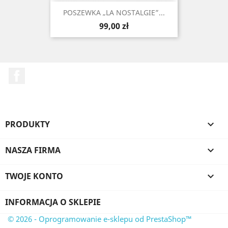
POSZEWKA „LA NOSTALGIE”...
Cena
99,00 zł
Facebook
PRODUKTY

NASZA FIRMA

TWOJE KONTO

INFORMACJA O SKLEPIE
© 2026 - Oprogramowanie e-sklepu od PrestaShop™