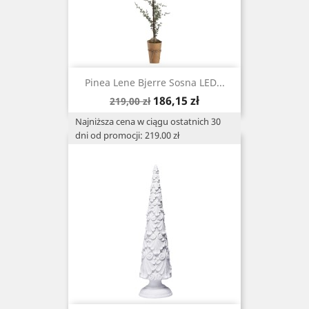
Pinea Lene Bjerre Sosna LED...
Cena
Cena
186,15 zł
219,00 zł
podstawowa
Najniższa cena w ciągu ostatnich 30
dni od promocji: 219.00 zł