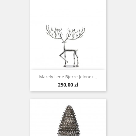
Marely Lene Bjerre Jelonek...
Cena
250,00 zł