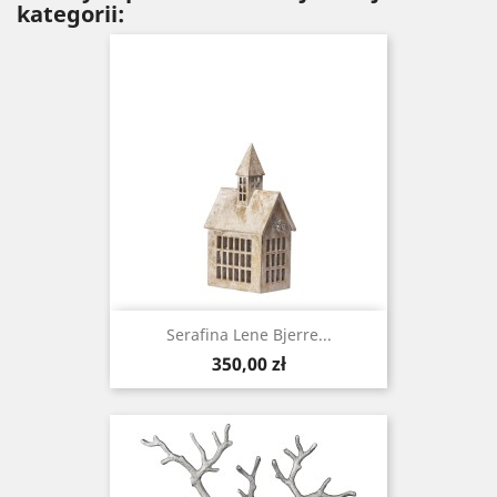
kategorii:
Serafina Lene Bjerre...
Cena
350,00 zł