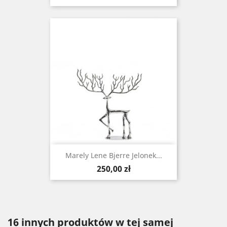
Marely Lene Bjerre Jelonek...
Cena
250,00 zł
16 innych produktów w tej samej