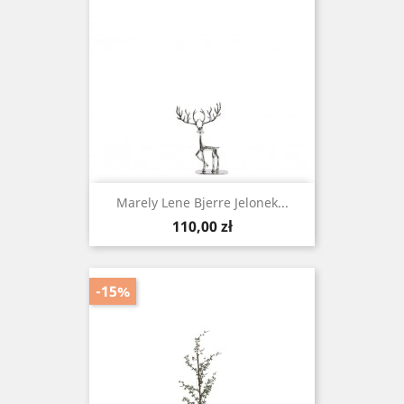
Marely Lene Bjerre Jelonek...
Cena
110,00 zł
-15%