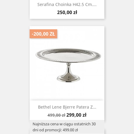
Serafina Choinka H42.5 Cm....
Cena
250,00 zł
-200,00 ZŁ
Bethel Lene Bjerre Patera Z...
Cena
Cena
299,00 zł
499,00 zł
podstawowa
Najniższa cena w ciągu ostatnich 30
dni od promocji: 499.00 zł