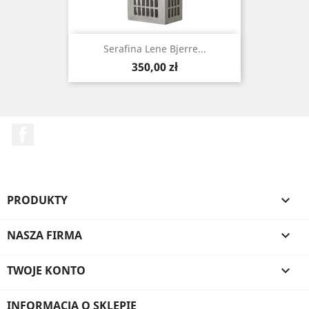
Serafina Lene Bjerre...
Cena
350,00 zł
Facebook
PRODUKTY

NASZA FIRMA

TWOJE KONTO

INFORMACJA O SKLEPIE