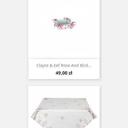
Clayre & Eef Rose And Bird...
Cena
49,00 zł