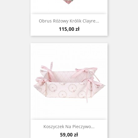
Obrus Różowy Królik Clayre...
Cena
115,00 zł
Koszyczek Na Pieczywo...
Cena
59,00 zł