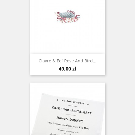
Clayre & Eef Rose And Bird...
Cena
49,00 zł