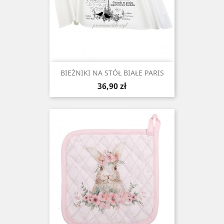
BIEŻNIKI NA STÓŁ BIAŁE PARIS
Cena
36,90 zł