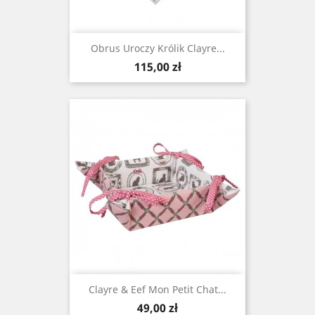
Obrus Uroczy Królik Clayre...
Cena
115,00 zł
Clayre & Eef Mon Petit Chat...
Cena
49,00 zł