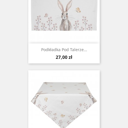
Podkładka Pod Talerze...
Cena
27,00 zł