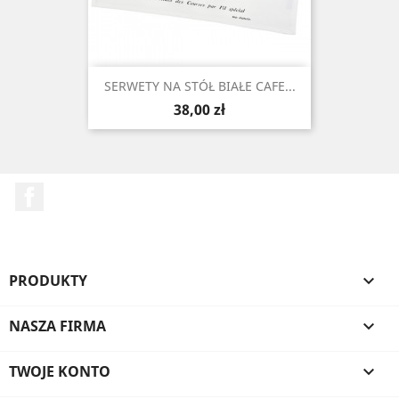
SERWETY NA STÓŁ BIAŁE CAFE...
Cena
38,00 zł
Facebook
PRODUKTY

NASZA FIRMA

TWOJE KONTO
