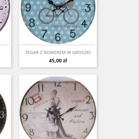
Szybki podgląd

ZEGAR Z ROWEREM W GROSZKI
Cena
45,00 zł