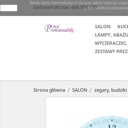
Wiele stron internetowych (w tym także nasza) zapis
Zadzwoń do nas:
606 508 100
użytkownika komputera lu
zamknij
SALON
KUC
LAMPY, ABAŻ
WYCIERACZKI,
ZESTAWY PRE
Strona główna
SALON
zegary, budziki