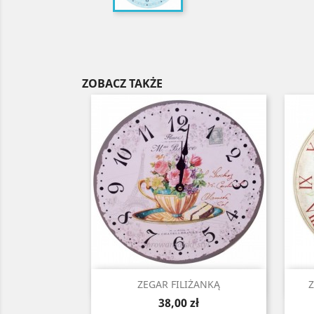
ZOBACZ TAKŻE
Szybki podgląd

ZEGAR FILIŻANKĄ
Cena
38,00 zł