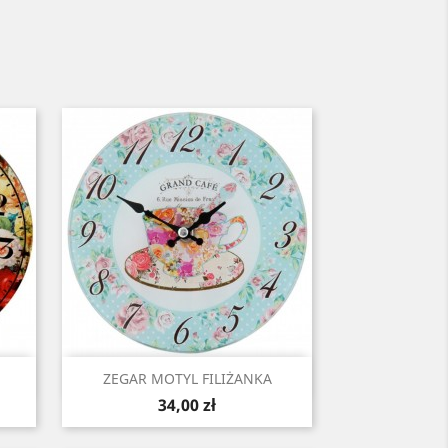
Szybki podgląd

ZEGAR MOTYL FILIŻANKA
Cena
34,00 zł