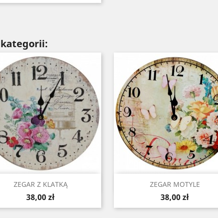
kategorii:
Szybki podgląd
Szybki podgląd


ZEGAR Z KLATKĄ
ZEGAR MOTYLE
Cena
Cena
38,00 zł
38,00 zł