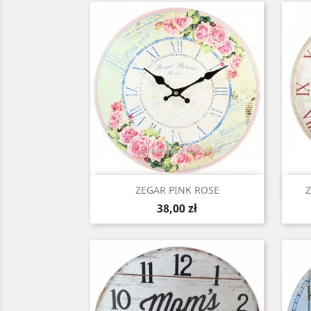
Szybki podgląd

ZEGAR PINK ROSE
Cena
38,00 zł