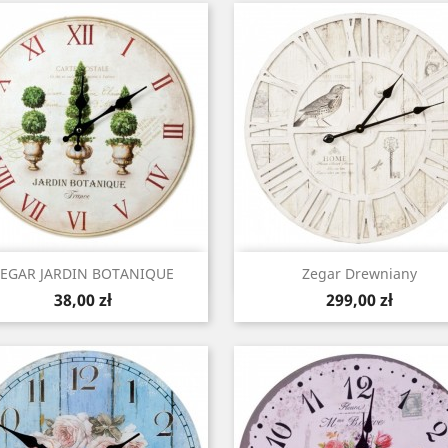
Szybki podgląd
Szybki podgląd


ZEGAR JARDIN BOTANIQUE
Zegar Drewniany
Cena
Cena
38,00 zł
299,00 zł