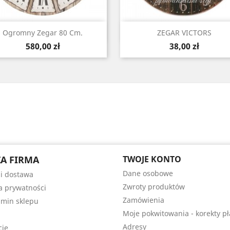
Szybki podgląd
Szybki podgląd


Ogromny Zegar 80 Cm.
ZEGAR VICTORS
Cena
Cena
580,00 zł
38,00 zł
A FIRMA
TWOJE KONTO
Dane osobowe
 i dostawa
Zwroty produktów
ka prywatności
Zamówienia
min sklepu
Moje pokwitowania - korekty pł
Adresy
cje