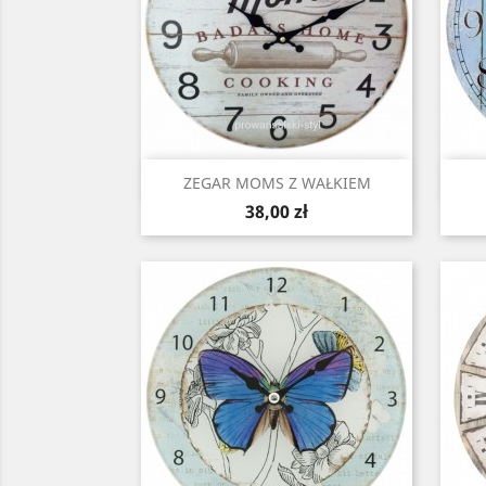
Szybki podgląd

ZEGAR MOMS Z WAŁKIEM
Cena
38,00 zł