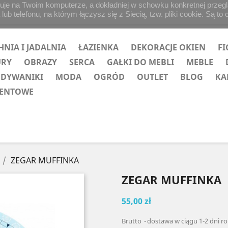
uje na Twoim komputerze, a dokładniej w schowku konkretnej przegląd
b telefonu, na którym łączysz się z Siecią, tzw. pliki cookie. Są to 
HNIA I JADALNIA
ŁAZIENKA
DEKORACJE OKIEN
FI
URY
OBRAZY
SERCA
GAŁKI DO MEBLI
MEBLE
 DYWANIKI
MODA
OGRÓD
OUTLET
BLOG
KA
ZENTOWE
ZEGAR MUFFINKA
ZEGAR MUFFINKA
55,00 zł
Brutto
dostawa w ciągu 1-2 dni r