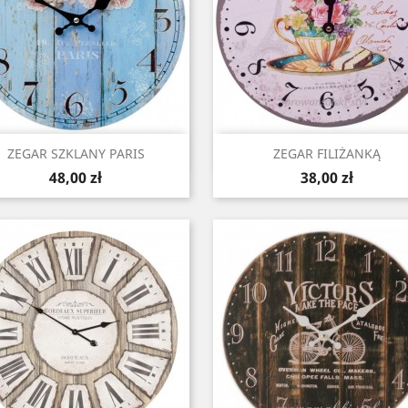
Szybki podgląd
Szybki podgląd


ZEGAR SZKLANY PARIS
ZEGAR FILIŻANKĄ
Cena
Cena
48,00 zł
38,00 zł