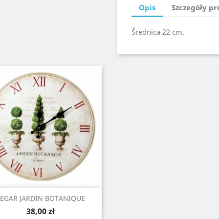
Opis
Szczegóły p
Średnica 22 cm.
Szybki podgląd

ZEGAR JARDIN BOTANIQUE
Cena
38,00 zł