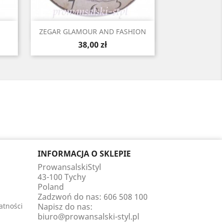
Szybki podgląd

ZEGAR GLAMOUR AND FASHION
Cena
38,00 zł
INFORMACJA O SKLEPIE
ProwansalskiStyl
43-100 Tychy
Poland
Zadzwoń do nas:
606 508 100
atności
Napisz do nas:
biuro@prowansalski-styl.pl