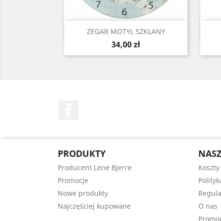
Szybki podgląd

ZEGAR MOTYL SZKLANY
Cena
34,00 zł
Facebook
PRODUKTY
NASZ
Producent Lene Bjerre
Koszty
Promocje
Polity
Nowe produkty
Regula
Najczęściej kupowane
O nas
Promo