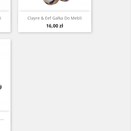
Szybki podgląd

i
Clayre & Eef Gałka Do Mebli
Cena
16,00 zł
..