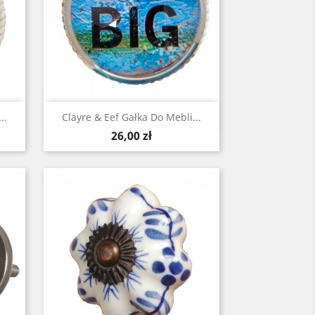
Szybki podgląd

..
Clayre & Eef Gałka Do Mebli...
Cena
26,00 zł