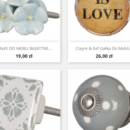
Szybki podgląd
Szybki podgląd


AŁKI DO MEBLI BŁĘKITNE...
Clayre & Eef Gałka Do Mebli.
Cena
Cena
19,00 zł
26,00 zł