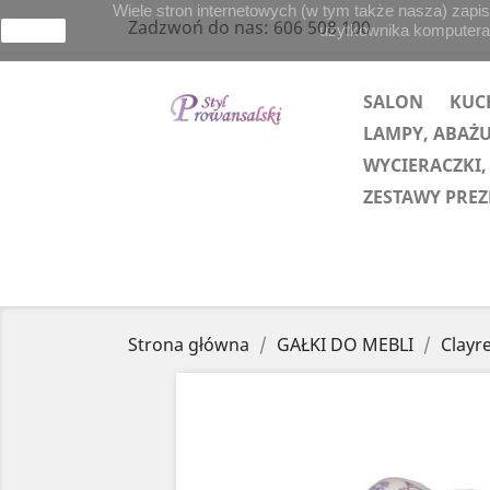
Wiele stron internetowych (w tym także nasza) zapis
Zadzwoń do nas:
606 508 100
użytkownika komputera lu
zamknij
SALON
KUC
LAMPY, ABAŻ
WYCIERACZKI,
ZESTAWY PRE
Strona główna
GAŁKI DO MEBLI
Clayr