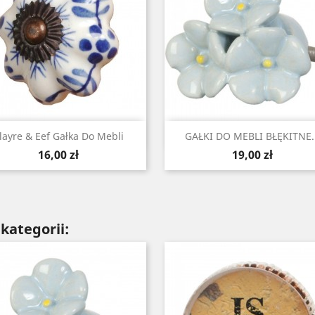
Szybki podgląd
Szybki podgląd


layre & Eef Gałka Do Mebli
GAŁKI DO MEBLI BŁĘKITNE..
Cena
Cena
16,00 zł
19,00 zł
kategorii: