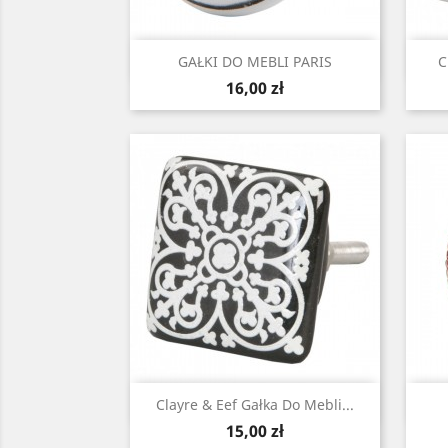
Szybki podgląd

GAŁKI DO MEBLI PARIS
C
Cena
16,00 zł
Szybki podgląd

Clayre & Eef Gałka Do Mebli...
Cena
15,00 zł