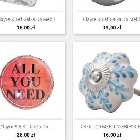
Szybki podgląd
Szybki podgląd


layre & Eef Gałka Do Mebli
Clayre & Eef Gałka Do Mebl
Cena
Cena
16,00 zł
15,00 zł
Szybki podgląd
Szybki podgląd


Clayre & Eef - Gałka Do...
GAŁKI DO MEBLI NIEBIESKIE.
Cena
Cena
26,00 zł
16,00 zł