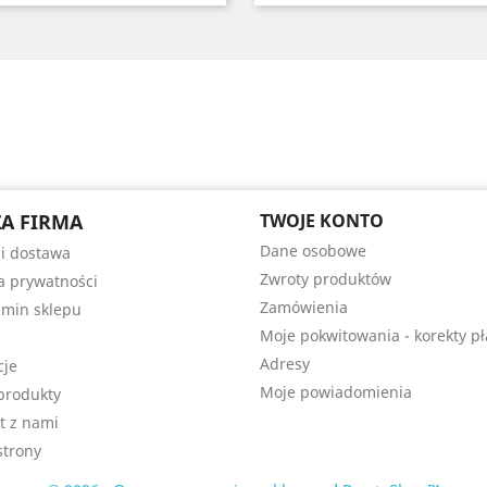
A FIRMA
TWOJE KONTO
Dane osobowe
 i dostawa
Zwroty produktów
ka prywatności
Zamówienia
min sklepu
Moje pokwitowania - korekty pł
Adresy
cje
Moje powiadomienia
produkty
t z nami
trony