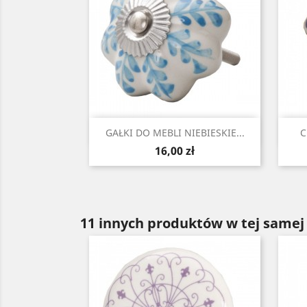
Szybki podgląd

GAŁKI DO MEBLI NIEBIESKIE...
C
Cena
16,00 zł
11 innych produktów w tej samej 