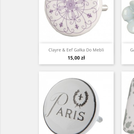
Szybki podgląd

Clayre & Eef Gałka Do Mebli
G
Cena
15,00 zł