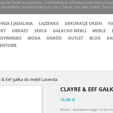
uje na Twoim komputerze, a dokładniej w schowku konkretnej przegląd
b telefonu, na którym łączysz się z Siecią, tzw. pliki cookie. Są to 
HNIA I JADALNIA
ŁAZIENKA
DEKORACJE OKIEN
FI
URY
OBRAZY
SERCA
GAŁKI DO MEBLI
MEBLE
 DYWANIKI
MODA
OGRÓD
OUTLET
BLOG
KA
ZENTOWE
e & Eef gałka do mebli Lavenda
CLAYRE & EEF GAŁ
16,00 zł
Brutto
dostawa w ciągu 1-2 dni r