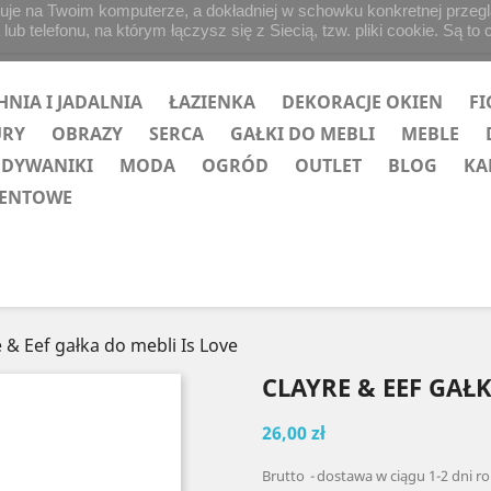
uje na Twoim komputerze, a dokładniej w schowku konkretnej przegląd
b telefonu, na którym łączysz się z Siecią, tzw. pliki cookie. Są to 
HNIA I JADALNIA
ŁAZIENKA
DEKORACJE OKIEN
FI
URY
OBRAZY
SERCA
GAŁKI DO MEBLI
MEBLE
 DYWANIKI
MODA
OGRÓD
OUTLET
BLOG
KA
ZENTOWE
 & Eef gałka do mebli Is Love
CLAYRE & EEF GAŁK
26,00 zł
Brutto
dostawa w ciągu 1-2 dni r