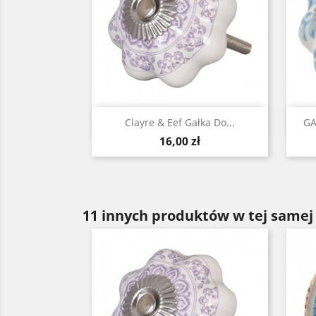
Szybki podgląd

Clayre & Eef Gałka Do...
GA
Cena
16,00 zł
11 innych produktów w tej samej 