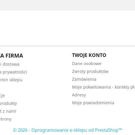
A FIRMA
TWOJE KONTO
Dane osobowe
 i dostawa
Zwroty produktów
ka prywatności
Zamówienia
min sklepu
Moje pokwitowania - korekty pł
Adresy
cje
Moje powiadomienia
produkty
t z nami
trony
© 2026 - Oprogramowanie e-sklepu od PrestaShop™