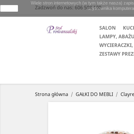
Wiele stron internetowych (w tym także nasza) zapis
Zadzwoń do nas:
606 508 100
użytkownika komputera lu
zamknij
SALON
KUC
LAMPY, ABAŻ
WYCIERACZKI,
ZESTAWY PRE
Strona główna
GAŁKI DO MEBLI
Clayre