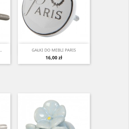
Szybki podgląd

.
GAŁKI DO MEBLI PARIS
Cena
16,00 zł