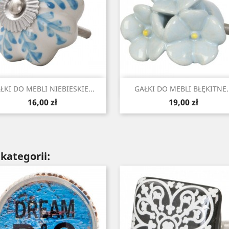
Szybki podgląd
Szybki podgląd


ŁKI DO MEBLI NIEBIESKIE...
GAŁKI DO MEBLI BŁĘKITNE..
Cena
Cena
16,00 zł
19,00 zł
kategorii: