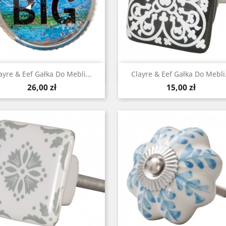
Szybki podgląd
Szybki podgląd


ayre & Eef Gałka Do Mebli...
Clayre & Eef Gałka Do Mebli.
Cena
Cena
26,00 zł
15,00 zł