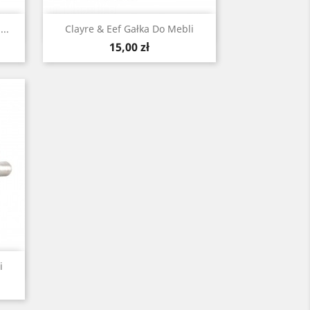
Szybki podgląd

..
Clayre & Eef Gałka Do Mebli
Cena
15,00 zł
i