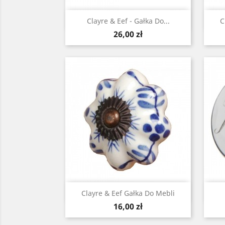
Szybki podgląd

Clayre & Eef - Gałka Do...
C
Cena
26,00 zł
Szybki podgląd

Clayre & Eef Gałka Do Mebli
Cena
16,00 zł