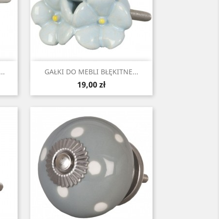
Szybki podgląd

..
GAŁKI DO MEBLI BŁĘKITNE...
Cena
19,00 zł