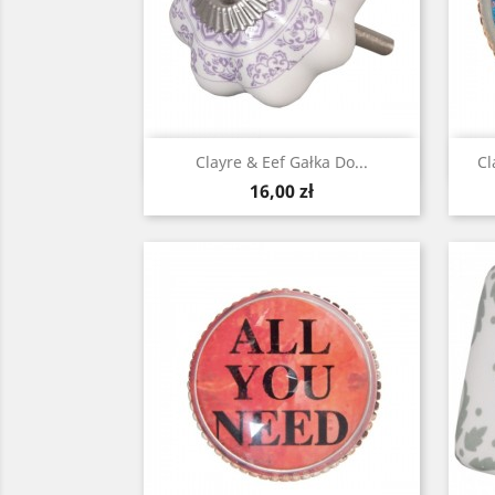
Szybki podgląd

Clayre & Eef Gałka Do...
Cl
Cena
16,00 zł