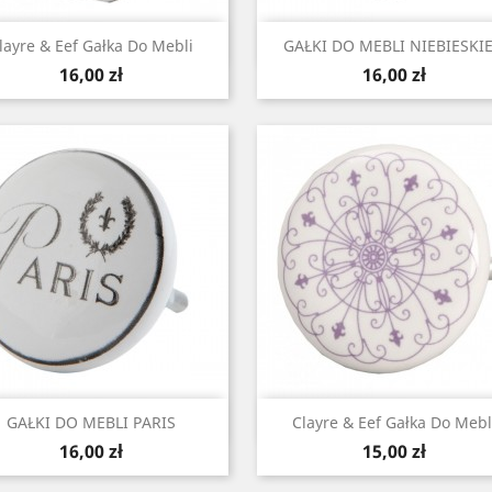
Szybki podgląd
Szybki podgląd


layre & Eef Gałka Do Mebli
GAŁKI DO MEBLI NIEBIESKIE.
Cena
Cena
16,00 zł
16,00 zł
Szybki podgląd
Szybki podgląd


GAŁKI DO MEBLI PARIS
Clayre & Eef Gałka Do Mebl
Cena
Cena
16,00 zł
15,00 zł