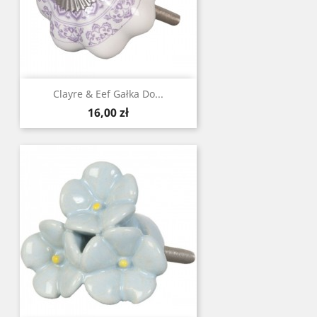
Clayre & Eef Gałka Do...
Cena
16,00 zł