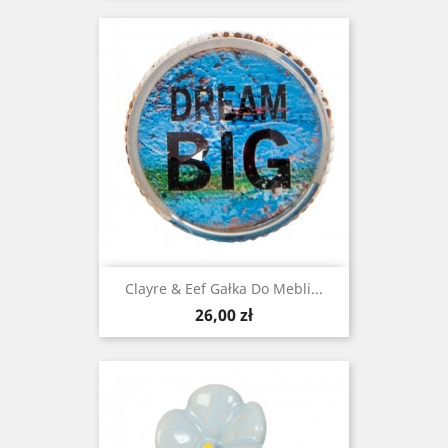
Clayre & Eef Gałka Do Mebli...
Cena
26,00 zł