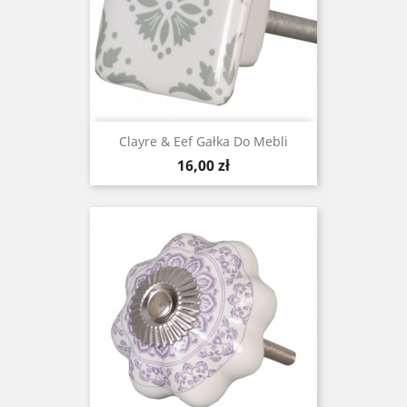
Clayre & Eef Gałka Do Mebli
Cena
16,00 zł