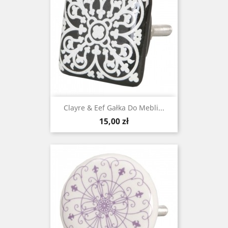
Clayre & Eef Gałka Do Mebli...
Cena
15,00 zł