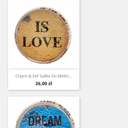
Clayre & Eef Gałka Do Mebli...
Cena
26,00 zł