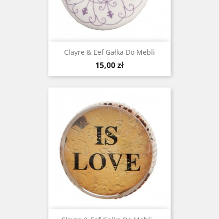
Clayre & Eef Gałka Do Mebli
Cena
15,00 zł