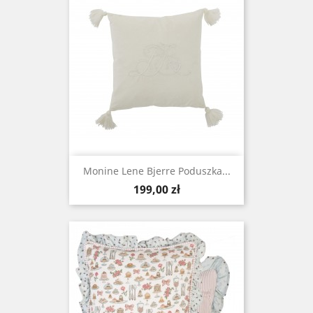
Monine Lene Bjerre Poduszka...
Cena
199,00 zł