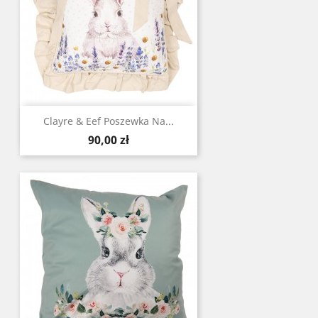
Clayre & Eef Poszewka Na...
Cena
90,00 zł