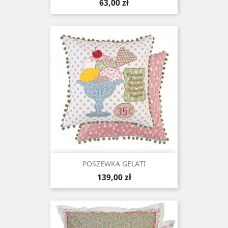
Cena
63,00 zł
POSZEWKA GELATI
Cena
139,00 zł