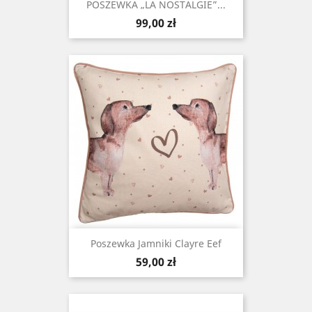
POSZEWKA „LA NOSTALGIE”...
Cena
99,00 zł
Poszewka Jamniki Clayre Eef
Cena
59,00 zł