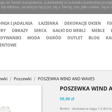
uje na Twoim komputerze, a dokładniej w schowku konkretnej przegląd
b telefonu, na którym łączysz się z Siecią, tzw. pliki cookie. Są to 
HNIA I JADALNIA
ŁAZIENKA
DEKORACJE OKIEN
FI
URY
OBRAZY
SERCA
GAŁKI DO MEBLI
MEBLE
 DYWANIKI
MODA
OGRÓD
OUTLET
BLOG
KA
ZENTOWE
ewki
Poszewki
POSZEWKA WIND AND WAVES
POSZEWKA WIND 
59,00 zł
Brutto
dostawa w ciągu 1-2 dni r