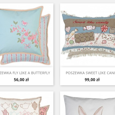
Szybki podgląd
Szybki podgląd


ZEWKA FLY LIKE A BUTTERFLY
POSZEWKA SWEET LIKE CAN
Cena
Cena
56,00 zł
99,00 zł