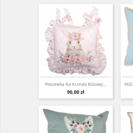
Szybki podgląd

Poszewka Na Krzesło Różowy...
POS
Cena
90,00 zł