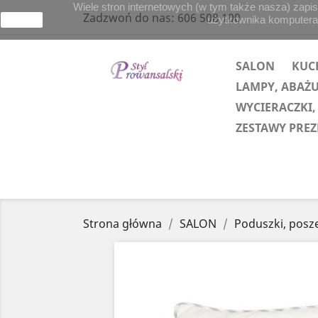
Wiele stron internetowych (w tym także nasza) zapis
Zadzwoń do nas:
606 508 100
użytkownika komputera lu
zamknij
SALON
KUC
LAMPY, ABAŻ
WYCIERACZKI,
ZESTAWY PRE
Strona główna
SALON
Poduszki, posz