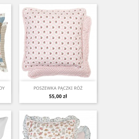
Szybki podgląd

DY
POSZEWKA PĄCZKI RÓŻ
Cena
55,00 zł