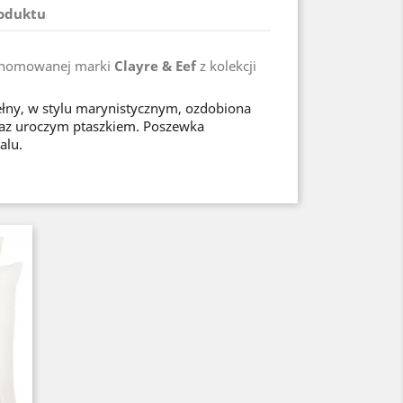
roduktu
enomowanej marki
Clayre & Eef
z kolekcji
ny, w stylu marynistycznym, ozdobiona
az uroczym ptaszkiem. Poszewka
alu.