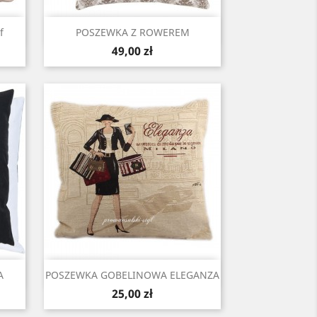
Szybki podgląd

f
POSZEWKA Z ROWEREM
Cena
49,00 zł
Szybki podgląd

A
POSZEWKA GOBELINOWA ELEGANZA
Cena
25,00 zł