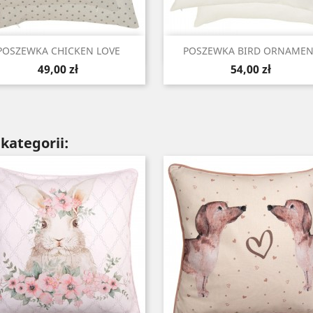
Szybki podgląd
Szybki podgląd


POSZEWKA CHICKEN LOVE
POSZEWKA BIRD ORNAMEN
Cena
Cena
49,00 zł
54,00 zł
kategorii: