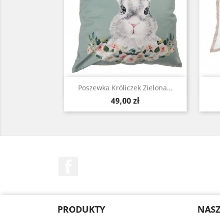
Szybki podgląd

Poszewka Króliczek Zielona...
Cena
49,00 zł
Facebook
PRODUKTY
NASZ