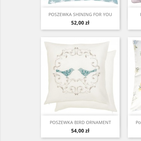
Szybki podgląd

POSZEWKA SHINING FOR YOU
Cena
52,00 zł
Szybki podgląd

POSZEWKA BIRD ORNAMENT
Po
Cena
54,00 zł