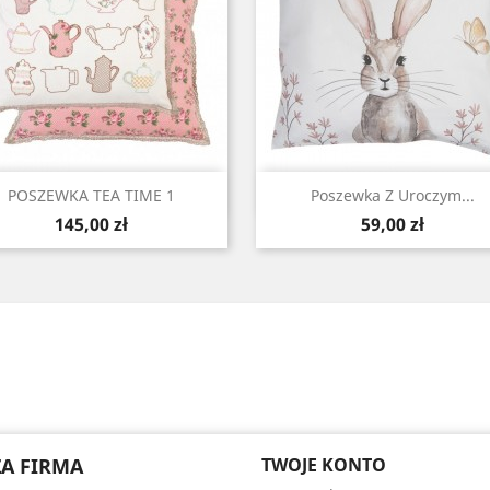
Szybki podgląd
Szybki podgląd


POSZEWKA TEA TIME 1
Poszewka Z Uroczym...
Cena
Cena
145,00 zł
59,00 zł
A FIRMA
TWOJE KONTO