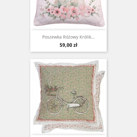
Poszewka Różowy Królik...
Cena
59,00 zł