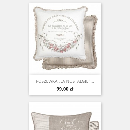
POSZEWKA „LA NOSTALGIE”...
Cena
99,00 zł