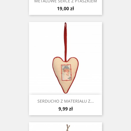
METALOWE SERCE Z PTASZKIEM
Cena
19,00 zł
SERDUCHO Z MATERIAŁU Z...
Cena
9,99 zł