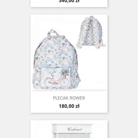
Cena
340,00 zł
PLECAK ROWER
Cena
180,00 zł