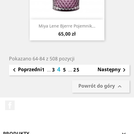
Miya Lene Bjerre Pojemnik...
Cena
65,00 zł
Pokazano 64-84 z 508 pozycji
4
Poprzedni
Następny

1
…
3
5
…
25

Powrót do góry

Facebook
PRODUKTY
