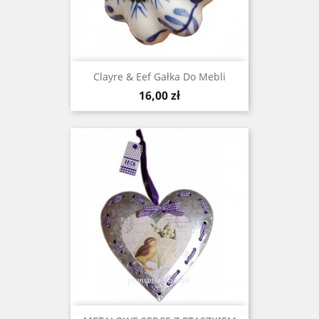
Clayre & Eef Gałka Do Mebli
Cena
16,00 zł