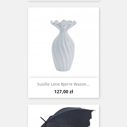
Susille Lene Bjerre Wazon...
Cena
127,00 zł